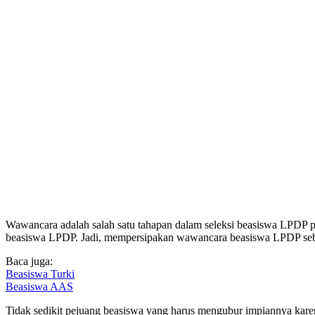
Wawancara adalah salah satu tahapan dalam seleksi beasiswa LPDP pa
beasiswa LPDP. Jadi, mempersipakan wawancara beasiswa LPDP seba
Baca juga:
Beasiswa Turki
Beasiswa AAS
Tidak sedikit pejuang beasiswa yang harus mengubur impiannya kar