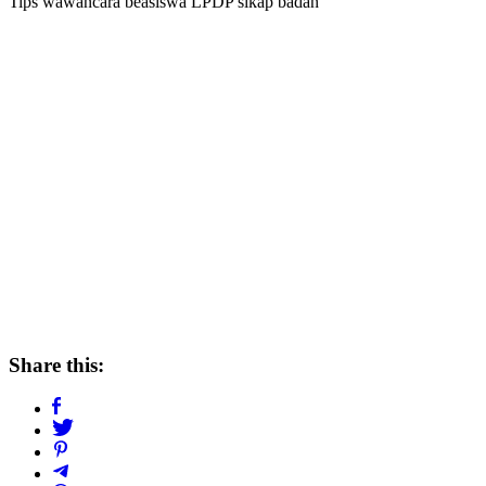
Tips wawancara beasiswa LPDP sikap badan
Share this: