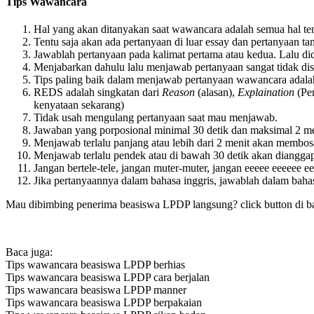
Tips Wawancara
Hal yang akan ditanyakan saat wawancara adalah semua hal te
Tentu saja akan ada pertanyaan di luar essay dan pertanyaan 
Jawablah pertanyaan pada kalimat pertama atau kedua. Lalu did
Menjabarkan dahulu lalu menjawab pertanyaan sangat tidak di
Tips paling baik dalam menjawab pertanyaan wawancara adal
REDS adalah singkatan dari
Reason
(alasan),
Explaination
(Pen
kenyataan sekarang)
Tidak usah mengulang pertanyaan saat mau menjawab.
Jawaban yang porposional minimal 30 detik dan maksimal 2 me
Menjawab terlalu panjang atau lebih dari 2 menit akan membo
Menjawab terlalu pendek atau di bawah 30 detik akan dianggap
Jangan bertele-tele, jangan muter-muter, jangan eeeee eeeeee e
Jika pertanyaannya dalam bahasa inggris, jawablah dalam bahas
Mau dibimbing penerima beasiswa LPDP langsung? click button di b
Mentoring beasiswa LPDP
Baca juga:
Tips wawancara beasiswa LPDP berhias
Tips wawancara beasiswa LPDP cara berjalan
Tips wawancara beasiswa LPDP manner
Tips wawancara beasiswa LPDP berpakaian