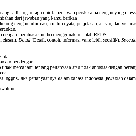
ntang Jadi jangan ragu untuk menjawab persis sama dengan yang di
es
tambahan dari jawaban yang kamu berikan
ukung dengan informasi, contoh nyata, penjelasan, alasan, dan visi ma
sarankan.
ah dengan membiasakan diri menggunakan istilah REDS.
jelasan),
Detail
(Detail, contoh, informasi yang lebih spesifik),
Specula
nit.
sankan pendengar.
 tidak memahami tentang pertanyaan atau tidak antusias dengan pertan
eeee
a inggris. Jika pertanyaannya dalam bahasa indonesia, jawablah dalam
awah ini