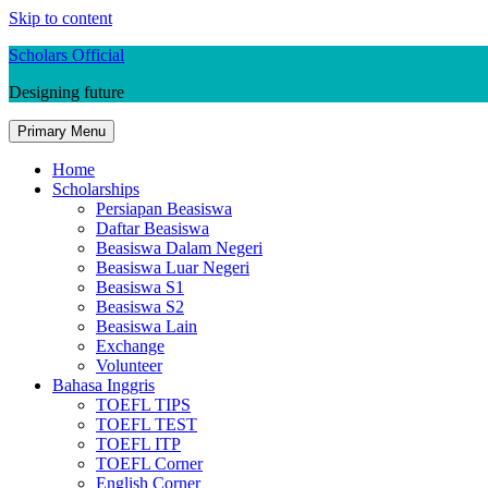
Skip to content
Scholars Official
Designing future
Primary Menu
Home
Scholarships
Persiapan Beasiswa
Daftar Beasiswa
Beasiswa Dalam Negeri
Beasiswa Luar Negeri
Beasiswa S1
Beasiswa S2
Beasiswa Lain
Exchange
Volunteer
Bahasa Inggris
TOEFL TIPS
TOEFL TEST
TOEFL ITP
TOEFL Corner
English Corner