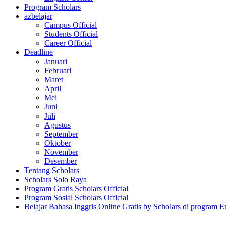
Program Scholars
azbelajar
Campus Official
Students Official
Career Official
Deadline
Januari
Februari
Maret
April
Mei
Juni
Juli
Agustus
September
Oktober
November
Desember
Tentang Scholars
Scholars Solo Raya
Program Gratis Scholars Official
Program Sosial Scholars Official
Belajar Bahasa Inggris Online Gratis by Scholars di program E