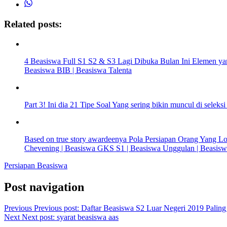
Related posts:
4 Beasiswa Full S1 S2 & S3 Lagi Dibuka Bulan Ini Elemen ya
Beasiswa BIB | Beasiswa Talenta
Part 3! Ini dia 21 Tipe Soal Yang sering bikin muncul di sel
Based on true story awardeenya Pola Persiapan Orang Yang L
Chevening | Beasiswa GKS S1 | Beasiswa Unggulan | Beasisw
Persiapan Beasiswa
Post navigation
Previous
Previous post:
Daftar Beasiswa S2 Luar Negeri 2019 Palin
Next
Next post:
syarat beasiswa aas