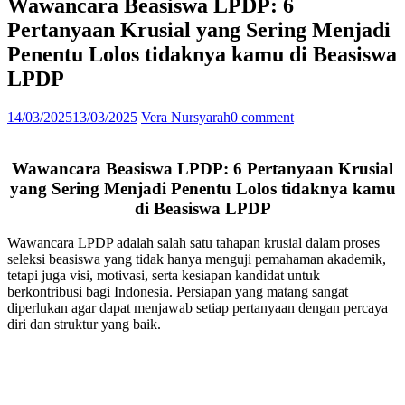
Wawancara Beasiswa LPDP: 6
Pertanyaan Krusial yang Sering Menjadi
Penentu Lolos tidaknya kamu di Beasiswa
LPDP
14/03/2025
13/03/2025
Vera Nursyarah
0 comment
Wawancara Beasiswa LPDP: 6 Pertanyaan Krusial
yang Sering Menjadi Penentu Lolos tidaknya kamu
di Beasiswa LPDP
Wawancara LPDP adalah salah satu tahapan krusial dalam proses
seleksi beasiswa yang tidak hanya menguji pemahaman akademik,
tetapi juga visi, motivasi, serta kesiapan kandidat untuk
berkontribusi bagi Indonesia. Persiapan yang matang sangat
diperlukan agar dapat menjawab setiap pertanyaan dengan percaya
diri dan struktur yang baik.