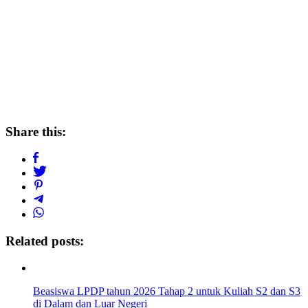
Share this:
Related posts:
Beasiswa LPDP tahun 2026 Tahap 2 untuk Kuliah S2 dan S3
di Dalam dan Luar Negeri