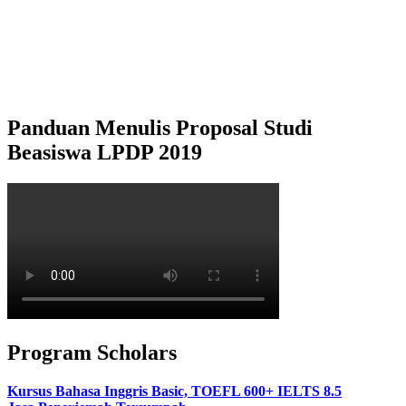
Panduan Menulis Proposal Studi
Beasiswa LPDP 2019
Program Scholars
Kursus Bahasa Inggris Basic, TOEFL 600+ IELTS 8.5