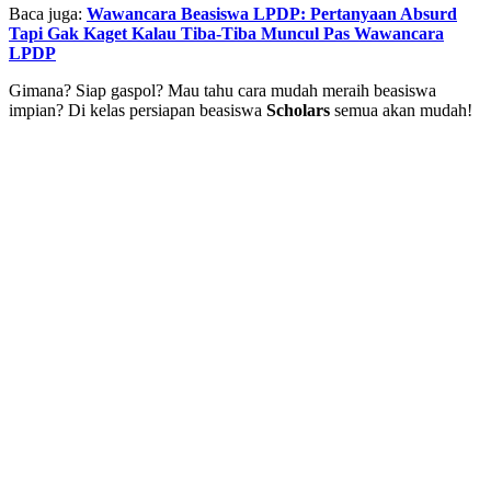
Baca juga:
Wawancara Beasiswa LPDP: Pertanyaan Absurd
Tapi Gak Kaget Kalau Tiba-Tiba Muncul Pas Wawancara
LPDP
Gimana? Siap gaspol? Mau tahu cara mudah meraih beasiswa
impian? Di kelas persiapan beasiswa
Scholars
semua akan mudah!
Mentoring Beasiswa LPDP