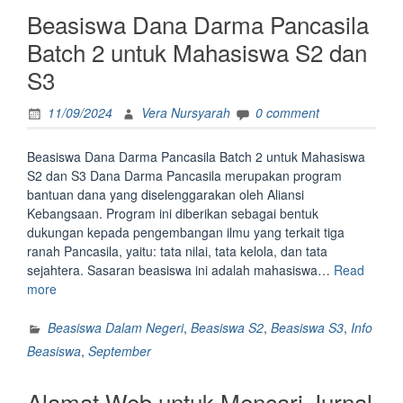
Batch
Beasiswa Dana Darma Pancasila
2
untuk
Batch 2 untuk Mahasiswa S2 dan
Kuliah
S3
S2
dan
11/09/2024
Vera Nursyarah
0 comment
S3
di
Dalam
Beasiswa Dana Darma Pancasila Batch 2 untuk Mahasiswa
Negeri”
S2 dan S3 Dana Darma Pancasila merupakan program
bantuan dana yang diselenggarakan oleh Aliansi
Kebangsaan. Program ini diberikan sebagai bentuk
dukungan kepada pengembangan ilmu yang terkait tiga
ranah Pancasila, yaitu: tata nilai, tata kelola, dan tata
sejahtera. Sasaran beasiswa ini adalah mahasiswa…
Read
“Beasiswa
more
Dana
Darma
Beasiswa Dalam Negeri
,
Beasiswa S2
,
Beasiswa S3
,
Info
Pancasila
Beasiswa
,
September
Batch
2
Alamat Web untuk Mencari Jurnal
untuk