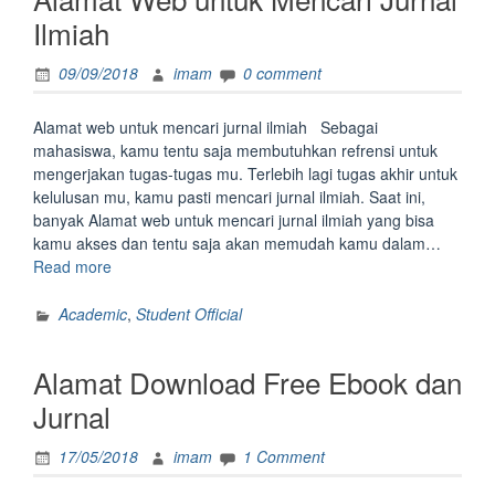
Mahasiswa
Ilmiah
S2
dan
09/09/2018
imam
0 comment
S3”
Alamat web untuk mencari jurnal ilmiah Sebagai
mahasiswa, kamu tentu saja membutuhkan refrensi untuk
mengerjakan tugas-tugas mu. Terlebih lagi tugas akhir untuk
kelulusan mu, kamu pasti mencari jurnal ilmiah. Saat ini,
banyak Alamat web untuk mencari jurnal ilmiah yang bisa
kamu akses dan tentu saja akan memudah kamu dalam…
“Alamat
Read more
Web
untuk
Academic
,
Student Official
Mencari
Jurnal
Alamat Download Free Ebook dan
Ilmiah”
Jurnal
17/05/2018
imam
1 Comment