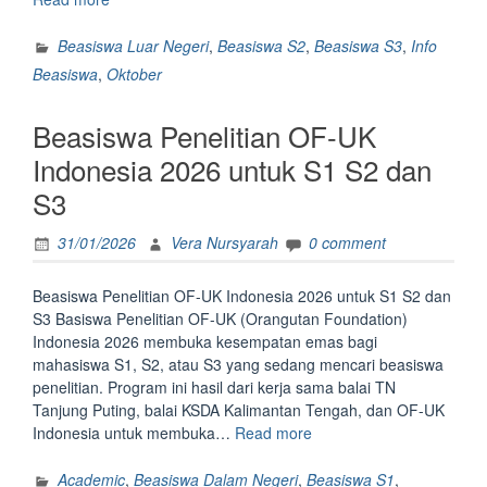
Riset
(UQGRSS)
Beasiswa Luar Negeri
,
Beasiswa S2
,
Beasiswa S3
,
Info
–
Beasiswa
,
Oktober
The
University
Beasiswa Penelitian OF-UK
of
Queensland
Indonesia 2026 untuk S1 S2 dan
untuk
S3
Kuliah
S2
31/01/2026
Vera Nursyarah
0 comment
dan
S3
di
Beasiswa Penelitian OF-UK Indonesia 2026 untuk S1 S2 dan
Australia”
S3 Basiswa Penelitian OF-UK (Orangutan Foundation)
Indonesia 2026 membuka kesempatan emas bagi
mahasiswa S1, S2, atau S3 yang sedang mencari beasiswa
penelitian. Program ini hasil dari kerja sama balai TN
Tanjung Puting, balai KSDA Kalimantan Tengah, dan OF-UK
“Beasiswa
Indonesia untuk membuka…
Read more
Penelitian
OF-
Academic
,
Beasiswa Dalam Negeri
,
Beasiswa S1
,