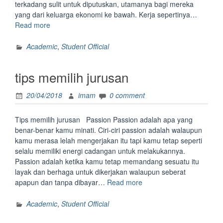
terkadang sulit untuk diputuskan, utamanya bagi mereka
yang dari keluarga ekonomi ke bawah. Kerja sepertinya…
“kuliah
Read more
atau
kerja”
Academic
,
Student Official
tips memilih jurusan
20/04/2018
imam
0 comment
Tips memilih jurusan Passion Passion adalah apa yang
benar-benar kamu minati. Ciri-ciri passion adalah walaupun
kamu merasa lelah mengerjakan itu tapi kamu tetap seperti
selalu memiliki energi cadangan untuk melakukannya.
Passion adalah ketika kamu tetap memandang sesuatu itu
layak dan berhaga untuk dikerjakan walaupun seberat
“tips
apapun dan tanpa dibayar…
Read more
memilih
jurusan”
Academic
,
Student Official