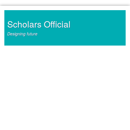
Skip
to
content
Scholars Official
Designing future