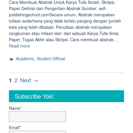
Cara Membuat Abstrak Untuk Karya Tulis Ilmiah, Skripsi,
Paper Definisi dan Pengertian Abstrak Sumber: self-
publishingschool.comSecara umum, Abstrak merupakan
tulisan sederhana yang tidak terlalu panjang dengan jumlah
kata yang telah dibatasi. Penulisan abstrak merupakan
rangkuman atau intisari dari dari sebuah Karya Tulis Ilmia,
Paper, Tugas Akhir atau Skripsi. Cara membuat abstrak…
“Cara
Read more
Membuat
Abstrak
Academic
,
Student Official
Untuk
Karya
Tulis
Posts
Page
Page
2
Next →
1
Ilmiah,
navigation
Skripsi,
Subscribe Yok!
Paper”
Name*
Email*