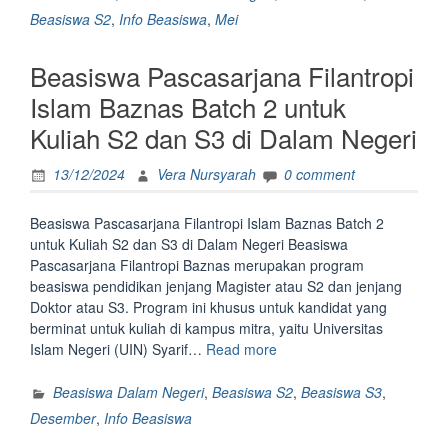
UK
Beasiswa S2
,
Info Beasiswa
,
Mei
Indonesia
2026
Beasiswa Pascasarjana Filantropi
untuk
S1
Islam Baznas Batch 2 untuk
S2
Kuliah S2 dan S3 di Dalam Negeri
dan
S3”
13/12/2024
Vera Nursyarah
0 comment
Beasiswa Pascasarjana Filantropi Islam Baznas Batch 2
untuk Kuliah S2 dan S3 di Dalam Negeri Beasiswa
Pascasarjana Filantropi Baznas merupakan program
beasiswa pendidikan jenjang Magister atau S2 dan jenjang
Doktor atau S3. Program ini khusus untuk kandidat yang
berminat untuk kuliah di kampus mitra, yaitu Universitas
“Beasiswa
Islam Negeri (UIN) Syarif…
Read more
Pascasarjana
Filantropi
Beasiswa Dalam Negeri
,
Beasiswa S2
,
Beasiswa S3
,
Islam
Desember
,
Info Beasiswa
Baznas