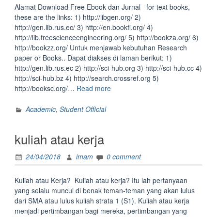
Alamat Download Free Ebook dan Jurnal for text books,
these are the links: 1) http://libgen.org/ 2)
http://gen.lib.rus.ec/ 3) http://en.bookfi.org/ 4)
http://lib.freescienceengineering.org/ 5) http://bookza.org/ 6)
http://bookzz.org/ Untuk menjawab kebutuhan Research
paper or Books.. Dapat diakses di laman berikut: 1)
http://gen.lib.rus.ec 2) http://sci-hub.org 3) http://sci-hub.cc 4)
http://sci-hub.bz 4) http://search.crossref.org 5)
“Alamat
http://booksc.org/…
Read more
Download
Free
Academic
,
Student Official
Ebook
dan
kuliah atau kerja
Jurnal”
24/04/2018
imam
0 comment
Kuliah atau Kerja? Kuliah atau kerja? Itu lah pertanyaan
yang selalu muncul di benak teman-teman yang akan lulus
dari SMA atau lulus kuliah strata 1 (S1). Kuliah atau kerja
menjadi pertimbangan bagi mereka, pertimbangan yang