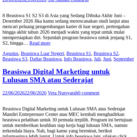
–
Desember
2026”
8 Beasiswa S1 S2 S3 di Asia yang Sedang Dibuka Akhir Juni –
Desember 2026 Jika kamu sedang merencanakan studi lanjut atau
mencari peluang pengembangan karier di luar negeri, pertengahan
hingga akhir tahun 2026 menjadi waktu yang tepat untuk mulai
mempersiapkan diri. Sejumlah program beasiswa untuk jenjang S1,
“8
S2, hingga…
Read more
Beasiswa
Agustus
,
Beasiswa Luar Negeri
,
Beasiswa S1
,
Beasiswa S2
,
S1
Beasiswa S3
,
Daftar Beasiswa
,
Info Beasiswa
,
Juli
,
Juni
,
September
S2
S3
di
Beasiswa Digital Marketing untuk
Asia
Lulusan SMA atau Sederajat
yang
Sedang
Dibuka
22/06/2026
22/06/2026
Vera Nursyarah
0 comment
Akhir
Juni
–
Beasiswa Digital Marketing untuk Lulusan SMA atau Sederajat
Desember
Mandiri Entreprenuer Center atau MEC kembali menghadirkan
2026”
beasiswa pelatihan untuk 30 pemuda terpilih. Program ini bertujuan
untuk memberikan keahlian siap kerja bagi lulusan SMA, namun
terkendala biaya. Nah, bagi kamu yang berminat, berikut
informasinya lebih lanjut. Untuk info beasiswa lain, silakan click…