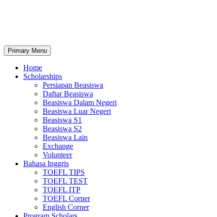
Primary Menu
Home
Scholarships
Persiapan Beasiswa
Daftar Beasiswa
Beasiswa Dalam Negeri
Beasiswa Luar Negeri
Beasiswa S1
Beasiswa S2
Beasiswa Lain
Exchange
Volunteer
Bahasa Inggris
TOEFL TIPS
TOEFL TEST
TOEFL ITP
TOEFL Corner
English Corner
Program Scholars