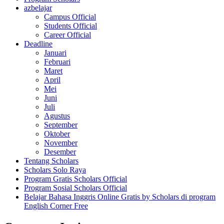
azbelajar
Campus Official
Students Official
Career Official
Deadline
Januari
Februari
Maret
April
Mei
Juni
Juli
Agustus
September
Oktober
November
Desember
Tentang Scholars
Scholars Solo Raya
Program Gratis Scholars Official
Program Sosial Scholars Official
Belajar Bahasa Inggris Online Gratis by Scholars di program
English Corner Free