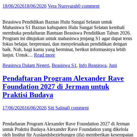
18/06/2026
18/06/2026
Vera Nursyarah
0 comment
Beasiswa Pendidikan Baznas Hulu Sungai Selatan untuk
Mahasiswa S1 Baznas kabupaten Hulu Sungai Selatan kembali
membuka pendaftaran Bantuan Beasiswa Pendidikan Tahun 2026.
Program ini ditujukan untuk mahasiswa jenjang S1 agar dapat terus
fokus belajar, berprestasi, dan menyelesaikan pendidikan dengan
baik. Nah, bagi kamu yang berminat, berikut informasinya lebih
“Beasiswa
lanjut. Untuk…
Read more
Pendidikan
Beasiswa Dalam Negeri
,
Beasiswa S1
,
Info Beasiswa
,
Juni
Baznas
Hulu
Sungai
Pendaftaran Program Alexander Rave
Selatan
Foundation 2027 di Jerman untuk
untuk
Mahasiswa
Praktisi Budaya
S1”
17/06/2026
16/06/2026
Siti Salma
0 comment
Pendaftaran Program Alexander Rave Foundation 2027 di Jerman
untuk Praktisi Budaya Alexander Rave Foundation yang dikelola
oleh Institut für Auslandsbeziehungen (ifa) memberikan kesempatan