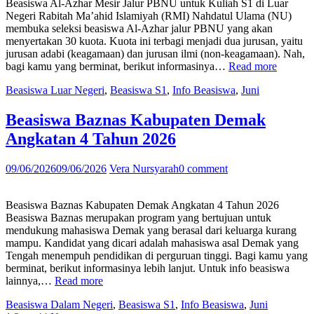
Beasiswa Al-Azhar Mesir Jalur PBNU untuk Kuliah S1 di Luar
Negeri Rabitah Ma’ahid Islamiyah (RMI) Nahdatul Ulama (NU)
membuka seleksi beasiswa Al-Azhar jalur PBNU yang akan
menyertakan 30 kuota. Kuota ini terbagi menjadi dua jurusan, yaitu
jurusan adabi (keagamaan) dan jurusan ilmi (non-keagamaan). Nah,
“Beasis
bagi kamu yang berminat, berikut informasinya…
Read more
Al-
Beasiswa Luar Negeri
,
Beasiswa S1
,
Info Beasiswa
,
Juni
Azhar
Mesir
Jalur
Beasiswa Baznas Kabupaten Demak
PBNU
Angkatan 4 Tahun 2026
untuk
Kuliah
S1
09/06/2026
09/06/2026
Vera Nursyarah
0 comment
di
Luar
Negeri”
Beasiswa Baznas Kabupaten Demak Angkatan 4 Tahun 2026
Beasiswa Baznas merupakan program yang bertujuan untuk
mendukung mahasiswa Demak yang berasal dari keluarga kurang
mampu. Kandidat yang dicari adalah mahasiswa asal Demak yang
Tengah menempuh pendidikan di perguruan tinggi. Bagi kamu yang
berminat, berikut informasinya lebih lanjut. Untuk info beasiswa
“Beasiswa
lainnya,…
Read more
Baznas
Beasiswa Dalam Negeri
,
Beasiswa S1
,
Info Beasiswa
,
Juni
Kabupaten