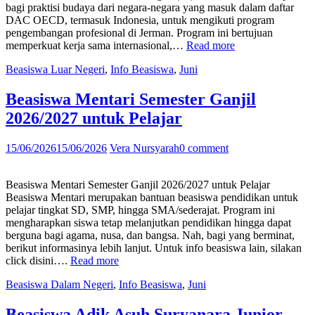
bagi praktisi budaya dari negara-negara yang masuk dalam daftar
DAC OECD, termasuk Indonesia, untuk mengikuti program
pengembangan profesional di Jerman. Program ini bertujuan
“Pendaftaran
memperkuat kerja sama internasional,…
Read more
Program
Beasiswa Luar Negeri
,
Info Beasiswa
,
Juni
Alexander
Rave
Foundation
Beasiswa Mentari Semester Ganjil
2027
2026/2027 untuk Pelajar
di
Jerman
untuk
15/06/2026
15/06/2026
Vera Nursyarah
0 comment
Praktisi
Budaya”
Beasiswa Mentari Semester Ganjil 2026/2027 untuk Pelajar
Beasiswa Mentari merupakan bantuan beasiswa pendidikan untuk
pelajar tingkat SD, SMP, hingga SMA/sederajat. Program ini
mengharapkan siswa tetap melanjutkan pendidikan hingga dapat
berguna bagi agama, nusa, dan bangsa. Nah, bagi yang berminat,
berikut informasinya lebih lanjut. Untuk info beasiswa lain, silakan
“Beasiswa
click disini….
Read more
Mentari
Beasiswa Dalam Negeri
,
Info Beasiswa
,
Juni
Semester
Ganjil
2026/2027
Beasiswa Adik Asuh Suryanara Junior