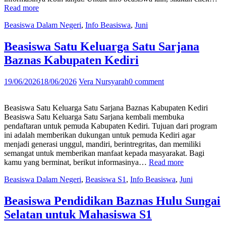
“Beasiswa
Read more
Digital
Beasiswa Dalam Negeri
,
Info Beasiswa
,
Juni
Marketing
untuk
Lulusan
Beasiswa Satu Keluarga Satu Sarjana
SMA
Baznas Kabupaten Kediri
atau
Sederajat”
19/06/2026
18/06/2026
Vera Nursyarah
0 comment
Beasiswa Satu Keluarga Satu Sarjana Baznas Kabupaten Kediri
Beasiswa Satu Keluarga Satu Sarjana kembali membuka
pendaftaran untuk pemuda Kabupaten Kediri. Tujuan dari program
ini adalah memberikan dukungan untuk pemuda Kediri agar
menjadi generasi unggul, mandiri, berintregritas, dan memiliki
semangat untuk memberikan manfaat kepada masyarakat. Bagi
“Beasiswa
kamu yang berminat, berikut informasinya…
Read more
Satu
Beasiswa Dalam Negeri
,
Beasiswa S1
,
Info Beasiswa
,
Juni
Keluarga
Satu
Sarjana
Beasiswa Pendidikan Baznas Hulu Sungai
Baznas
Selatan untuk Mahasiswa S1
Kabupaten
Kediri”