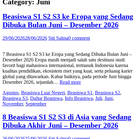
Category:
Juni
Beasiswa S1 S2 S3 ke Eropa yang Sedang
Dibuka Bulan Juni – Desember 2026
29/06/2026
28/06/2026
Siti Salma
0 comment
7 Beasiswa S1 S2 S3 ke Eropa yang Sedang Dibuka Bulan Juni –
Desember 2026 Eropa masih menjadi salah satu destinasi studi
favorit bagi mahasiswa internasional, termasuk Indonesia karena
kualitas pendidikan, ekosistem riset yang kuat, serta peluang karier
global yang ditawarkan. Kabar baiknya, pada periode Juni hingga
“Beasiswa
Desember 2026, sejumlah…
Read more
S1
Agustus
,
Beasiswa Luar Negeri
,
Beasiswa S1
,
Beasiswa S2
,
S2
Beasiswa S3
,
Daftar Beasiswa
,
Info Beasiswa
,
Juli
,
Juni
,
S3
November
,
September
ke
Eropa
yang
8 Beasiswa S1 S2 S3 di Asia yang Sedang
Sedang
Dibuka Akhir Juni – Desember 2026
Dibuka
Bulan
Juni
26/06/2026
25/06/2026
Siti Salma
0 comment