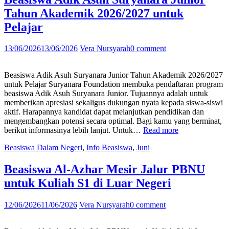
untuk
Tahun Akademik 2026/2027 untuk
Pelajar”
Pelajar
13/06/2026
13/06/2026
Vera Nursyarah
0 comment
Beasiswa Adik Asuh Suryanara Junior Tahun Akademik 2026/2027
untuk Pelajar Suryanara Foundation membuka pendaftaran program
beasiswa Adik Asuh Suryanara Junior. Tujuannya adalah untuk
memberikan apresiasi sekaligus dukungan nyata kepada siswa-siswi
aktif. Harapannya kandidat dapat melanjutkan pendidikan dan
mengembangkan potensi secara optimal. Bagi kamu yang berminat,
“Beasiswa
berikut informasinya lebih lanjut. Untuk…
Read more
Adik
Beasiswa Dalam Negeri
,
Info Beasiswa
,
Juni
Asuh
Suryanara
Junior
Beasiswa Al-Azhar Mesir Jalur PBNU
Tahun
untuk Kuliah S1 di Luar Negeri
Akademik
2026/2027
untuk
12/06/2026
11/06/2026
Vera Nursyarah
0 comment
Pelajar”