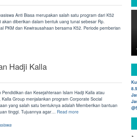
easiswa Anti Biasa merupakan salah satu program dari K52
ni akan diberikan dalam bentuk uang tunai sebesar Rp.
ial PKM dan Kewirausahaan bersama K52. Periode pemberian
wa
n Hadji Kalla
Ku
8.
Pendidikan dan Kesejahteraan Islam Hadji Kalla atau
Ja
i, Kalla Group menjalankan program Corporate Social
Ja
haan yang salah satu bentuknya adalah Memberikan bantuan
@S
“Beasiswa
uan tinggi. Tujuannya agar…
Read more
Tugas
Akhir
asiswa
Yayasan