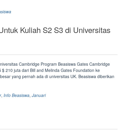
asiswa
tuk Kuliah S2 S3 di Universitas
Universitas Cambridge Program Beasiswa Gates Cambridge
 210 juta dari Bill and Melinda Gates Foundation ke
rbesar yang pernah ada di universitas UK. Beasiswa diberikan
swa
dge
r
,
Info Beasiswa
,
Januari
itas