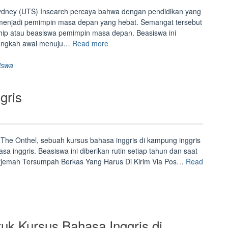
dge”
ydney (UTS) Insearch percaya bahwa dengan pendidikan yang
k menjadi pemimpin masa depan yang hebat. Semangat tersebut
ship atau beasiswa pemimpin masa depan. Beasiswa ini
“Beasiswa
 langkah awal menuju…
Read more
Future
Leaders”
iswa
gris
The Onthel, sebuah kursus bahasa inggris di kampung inggris
a inggris. Beasiswa ini diberikan rutin setiap tahun dan saat
erjemah Tersumpah Berkas Yang Harus Di Kirim Via Pos…
Read
uk Kursus Bahasa Inggris di