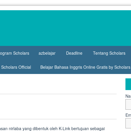
rogram Scholars
azbelajar
Deadline
Tentang Scholars
Scholars Official
Belajar Bahasa Inggris Online Gratis by Scholar
Na
Em
n nirlaba yang dibentuk oleh K-Link bertujuan sebagai