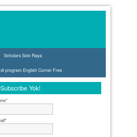
Scholars Solo Raya
s di program English Corner Free
Subscribe Yok!
me*
ail*