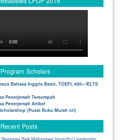
Beasiswa LPDP 2019
Program Scholars
rsus Bahasa Inggris Basic, TOEFL 600+ IELTS
5
sa Penerjemah Tersumpah
sa Penerjemah Artikel
cholarshop (Pusat Buku Murah ori)
Recent Posts
Beasiswa Baik Mahasiswa Impactful Leadership