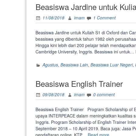
Beasiswa Jardine untuk Kuli
11/08/2018
imam
1 Comment
Beasiswa Jardine untuk Kuliah S1 di Oxford dan C
beasiswa yang dibentuk tahun 1982 oleh perusaha
Hingga kini lebih dari 200 pelajar telah mendapatka
Cambridge University, Inggris. Beasiswa ini untuk…
Agustus
,
Beasiswa Lain
,
Beasiswa Luar Negeri
,
Beasiswa English Trainer
09/08/2018
imam
0 comment
Beasiswa English Trainer Program Scholarship of 
upaya INTERPEACE dalam meningkatkan kualitas 
Inggris. Program Scholarship of English Trainer Int
September 2018 – 10 April 2019. Baca juga: Jasa 
“Beasiswa
pendaftaran online KTP…
Read more