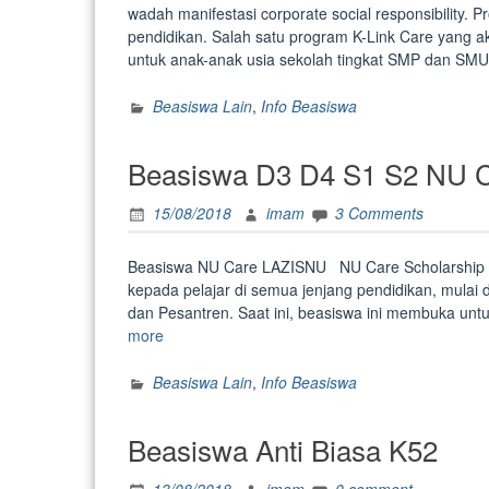
wadah manifestasi corporate social responsibility.
pendidikan. Salah satu program K-Link Care yang
untuk anak-anak usia sekolah tingkat SMP dan S
Beasiswa Lain
,
Info Beasiswa
Beasiswa D3 D4 S1 S2 NU 
15/08/2018
imam
3 Comments
Beasiswa NU Care LAZISNU NU Care Scholarship 
kepada pelajar di semua jenjang pendidikan, mulai
dan Pesantren. Saat ini, beasiswa ini membuka untu
“Beasiswa
more
D3
D4
Beasiswa Lain
,
Info Beasiswa
S1
S2
Beasiswa Anti Biasa K52
NU
Care