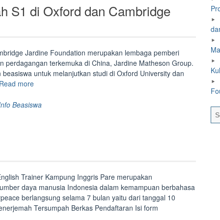
Hadji
ah S1 di Oxford dan Cambridge
Pr
Kalla”
dan
Ma
ambridge Jardine Foundation merupakan lembaga pemberi
an perdagangan terkemuka di China, Jardine Matheson Group.
Ku
n beasiswa untuk melanjutkan studi di Oxford University dan
“Beasiswa
Read more
Fo
Jardine
untuk
Info Beasiswa
Kuliah
S1
di
Oxford
dan
Cambridge”
English Trainer Kampung Inggris Pare merupakan
sumber daya manusia Indonesia dalam kemampuan berbahasa
erpeace berlangsung selama 7 bulan yaitu dari tanggal 10
Penerjemah Tersumpah Berkas Pendaftaran Isi form