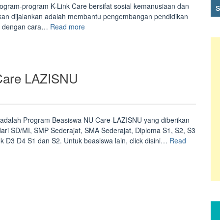
 Program-program K-Link Care bersifat sosial kemanusiaan dan
 akan dijalankan adalah membantu pengembangan pendidikan
“Beasiswa
MU dengan cara…
Read more
K-
Link
Care”
Care LAZISNU
adalah Program Beasiswa NU Care-LAZISNU yang diberikan
 dari SD/MI, SMP Sederajat, SMA Sederajat, Diploma S1, S2, S3
k D3 D4 S1 dan S2. Untuk beasiswa lain, click disini…
Read