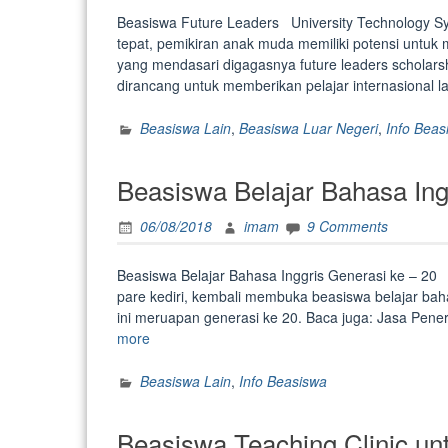
Cambri
Beasiswa Future Leaders University Technology S
tepat, pemikiran anak muda memiliki potensi untu
yang mendasari digagasnya future leaders scholar
dirancang untuk memberikan pelajar internasional
Beasiswa Lain
,
Beasiswa Luar Negeri
,
Info Beas
Beasiswa Belajar Bahasa Ing
06/08/2018
imam
9 Comments
Beasiswa Belajar Bahasa Inggris Generasi ke – 20 
pare kediri, kembali membuka beasiswa belajar bahas
ini meruapan generasi ke 20. Baca juga: Jasa Pen
“Beasiswa
more
Belajar
Bahasa
Beasiswa Lain
,
Info Beasiswa
Inggris”
Beasiswa Teaching Clinic unt