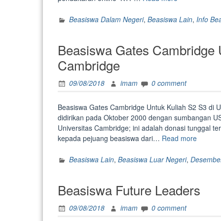
English
Trainer”
Beasiswa Dalam Negeri
,
Beasiswa Lain
,
Info Be
Beasiswa Gates Cambridge Un
Cambridge
09/08/2018
imam
0 comment
Beasiswa Gates Cambridge Untuk Kuliah S2 S3 di 
didirikan pada Oktober 2000 dengan sumbangan US $
Universitas Cambridge; ini adalah donasi tunggal te
“Beasi
kepada pejuang beasiswa dari…
Read more
Gates
Cambri
Beasiswa Lain
,
Beasiswa Luar Negeri
,
Desembe
Untuk
Kuliah
Beasiswa Future Leaders
S2
S3
09/08/2018
imam
0 comment
di
Univers