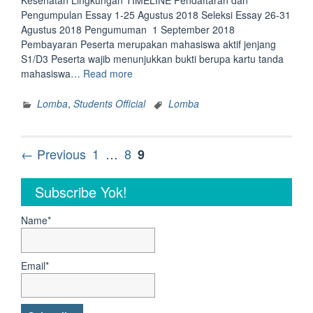
Kesehatan Lingkungan TIMELINE Pendaftaran dan
Pengumpulan Essay 1-25 Agustus 2018 Seleksi Essay 26-31
Agustus 2018 Pengumuman 1 September 2018
Pembayaran Peserta merupakan mahasiswa aktif jenjang
S1/D3 Peserta wajib menunjukkan bukti berupa kartu tanda
“Essay
mahasiswa…
Read more
Competition
Unsyiah
Lomba
,
Students Official
Lomba
Research
Festival”
Posts
Page
Page
Page
← Previous
1
…
8
9
navigation
Subscribe Yok!
Name*
Email*