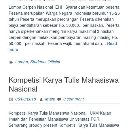
Lomba Cerpen Nasional EHI Syarat dan ketentuan peserta
Peserta merupakan Warga Negara Indonesia berumur 15-25
tahun Peserta merupakan perorangan Peserta dikenakan
biaya pendaftaran sebesar Rp. 50.000,- per naskah. Peserta
hanya diperkenankan mengirim karya maksimal 3 naskah
cerpen dengan melakukan pembayaran masing-masing Rp.
50.000,- per naskah. Peserta wajib memahami dan…
Read
“Lomba
more
Cerpen
Nasional
Lomba
,
Students Official
EHI”
Kompetisi Karya Tulis Mahasiswa
Nasional
05/08/2018
imam
0 comment
Kompetisi Karya Tulis Mahasiswa Nasional UKM Kajian
Ilmiah dan Penelitian Mahasiswa Universitas PGRI
Semarang proudly present Kompetisi Karya Tulis Mahasiswa