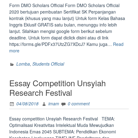
Form DMO Scholars Official Form DMO Scholars Official
2020 bertujuan pembuatan Sertifikat SK Perpanjangan
kontrak (khusus yang mau lanjut) Untuk form Kelas Bahasa
Inggris Eklusif GRATIS satu bulan, menunggu info lebih
lanjut. Silahkan mengisi google form berikut sebelum
deadline. Untuk form dapat diclick disini atau di link
https://forms.gle/PDFx37UtzZG7XDcJ7 Kamu juga…
Read
“Form
more
DMO
Scholars
Lomba
,
Students Official
Official”
Essay Competition Unsyiah
Research Festival
04/08/2018
imam
0 comment
Essay competition Unsyiah Research Festival TEMA:
Optimalisasi Kreativitas Intelektual Muda Mewujudkan
Indonesia Emas 2045 SUBTEMA: Pendidikan Ekonomi