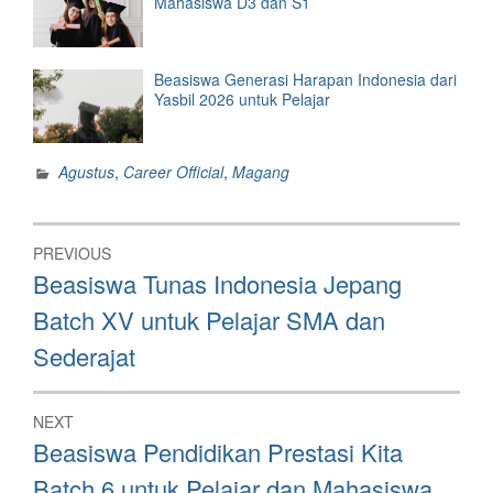
Mahasiswa D3 dan S1
Beasiswa Generasi Harapan Indonesia dari
Yasbil 2026 untuk Pelajar
Agustus
,
Career Official
,
Magang
Post
PREVIOUS
navigation
Previous
Beasiswa Tunas Indonesia Jepang
post:
Batch XV untuk Pelajar SMA dan
Sederajat
NEXT
Next
Beasiswa Pendidikan Prestasi Kita
post:
Batch 6 untuk Pelajar dan Mahasiswa