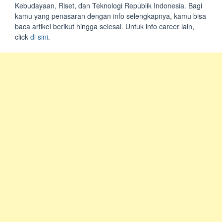
Kebudayaan, Riset, dan Teknologi Republik Indonesia. Bagi
kamu yang penasaran dengan info selengkapnya, kamu bisa
baca artikel berikut hingga selesai. Untuk info career lain,
click
di sini
.