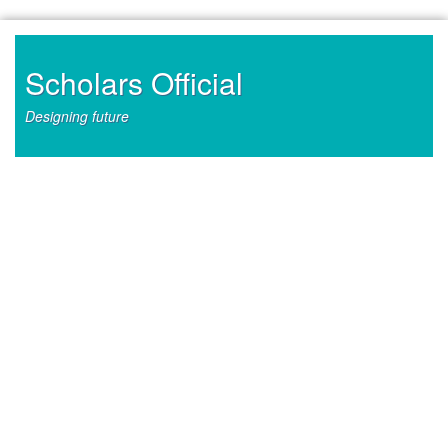
Skip
to
content
Scholars Official
Designing future