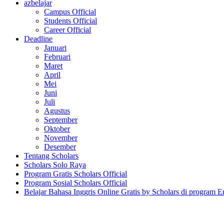
azbelajar
Campus Official
Students Official
Career Official
Deadline
Januari
Februari
Maret
April
Mei
Juni
Juli
Agustus
September
Oktober
November
Desember
Tentang Scholars
Scholars Solo Raya
Program Gratis Scholars Official
Program Sosial Scholars Official
Belajar Bahasa Inggris Online Gratis by Scholars di program E