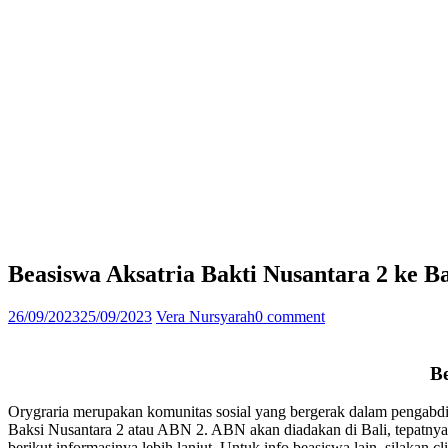
Beasiswa Aksatria Bakti Nusantara 2 ke 
26/09/2023
25/09/2023
Vera Nursyarah
0 comment
Be
Orygraria merupakan komunitas sosial yang bergerak dalam pengabdi
Baksi Nusantara 2 atau ABN 2. ABN akan diadakan di Bali, tepatny
berikut informasinya lebih lanjut. Untuk info beasiswa lain, silakan c