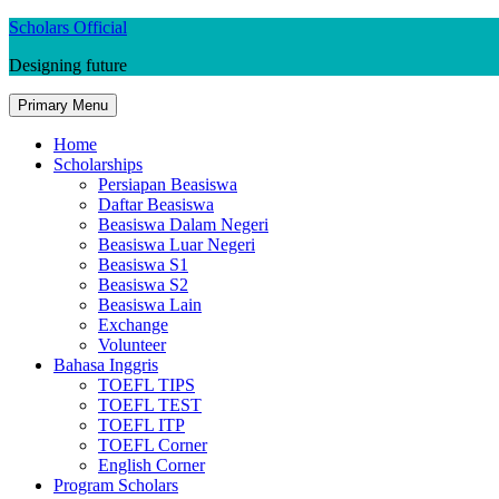
Skip
Scholars Official
to
Designing future
content
Primary Menu
Home
Scholarships
Persiapan Beasiswa
Daftar Beasiswa
Beasiswa Dalam Negeri
Beasiswa Luar Negeri
Beasiswa S1
Beasiswa S2
Beasiswa Lain
Exchange
Volunteer
Bahasa Inggris
TOEFL TIPS
TOEFL TEST
TOEFL ITP
TOEFL Corner
English Corner
Program Scholars