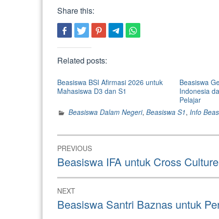
Share this:
Related posts:
Beasiswa BSI Afirmasi 2026 untuk
Beasiswa Ge
Mahasiswa D3 dan S1
Indonesia da
Pelajar
Beasiswa Dalam Negeri
,
Beasiswa S1
,
Info Bea
Post
PREVIOUS
navigation
Previous
Beasiswa IFA untuk Cross Cultur
post:
NEXT
Next
Beasiswa Santri Baznas untuk P
post: