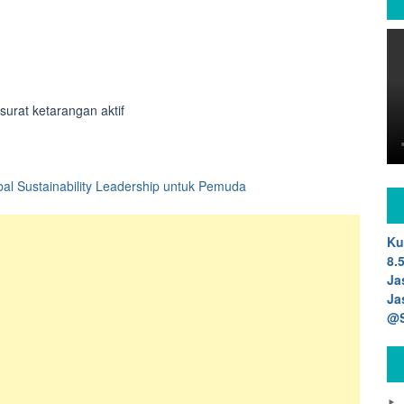
urat ketarangan aktif
al Sustainability Leadership untuk Pemuda
Ku
8.
Ja
Ja
@S