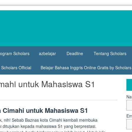
rogram Scholars
azbelajar
Deadline
Tentang Scholars
Scholars Official
Belajar Bahasa Inggris Online Gratis by Scholar
mahi untuk Mahasiswa S1
Na
 Cimahi untuk Mahasiswa S1
Em
ik, nih! Sebab Baznas kota Cimahi kembali membuka
i ditujukan kepada mahasiswa S1 yang berprestasi.