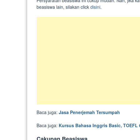
Persyaratan beasiswa ini cukup mudah. Nah, jika kam
beasiswa lain, silakan click
disini
.
Baca juga:
Jasa Penerjemah Tersumpah
Baca juga:
Kursus Bahasa Inggris Basic, TOEFL 
Cakupan Beasiswa