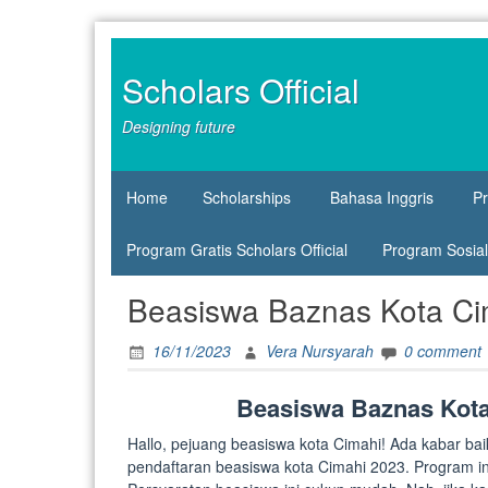
Skip
to
content
Scholars Official
Designing future
Home
Scholarships
Bahasa Inggris
P
Program Gratis Scholars Official
Program Sosial 
Beasiswa Baznas Kota Ci
16/11/2023
Vera Nursyarah
0 comment
Beasiswa Baznas Kota
Hallo, pejuang beasiswa kota Cimahi! Ada kabar ba
pendaftaran beasiswa kota Cimahi 2023. Program in