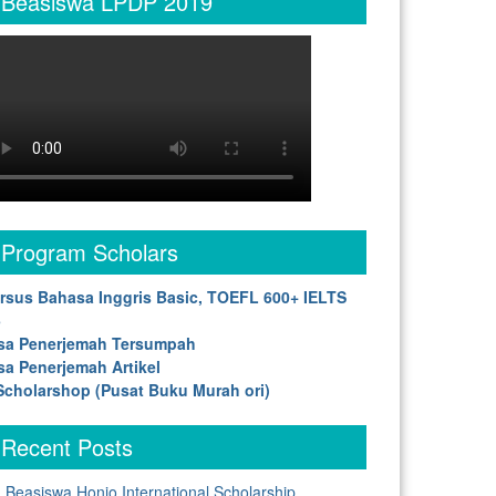
Beasiswa LPDP 2019
Program Scholars
rsus Bahasa Inggris Basic, TOEFL 600+ IELTS
5
sa Penerjemah Tersumpah
sa Penerjemah Artikel
cholarshop (Pusat Buku Murah ori)
Recent Posts
Beasiswa Honjo International Scholarship