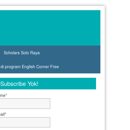
Scholars Solo Raya
s di program English Corner Free
Subscribe Yok!
me*
ail*