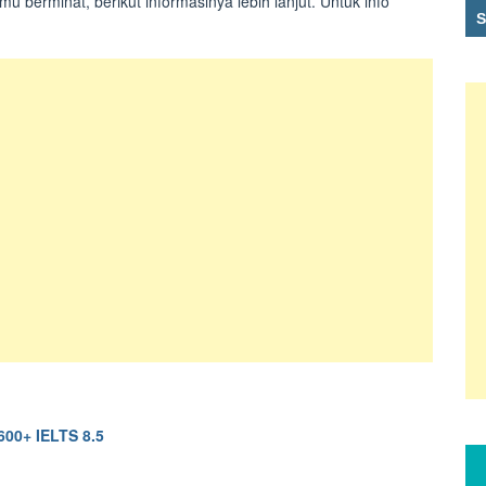
u berminat, berikut informasinya lebih lanjut. Untuk info
600+ IELTS 8.5