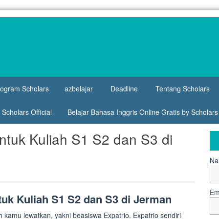
rogram Scholars
azbelajar
Deadline
Tentang Scholars
Scholars Official
Belajar Bahasa Inggris Online Gratis by Scholar
ntuk Kuliah S1 S2 dan S3 di
Na
Em
tuk Kuliah S1 S2 dan S3 di Jerman
h kamu lewatkan, yakni beasiswa Expatrio. Expatrio sendiri