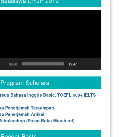
Beasiswa LPDP 2019
deo
yer
00:00
12:47
Program Scholars
rsus Bahasa Inggris Basic, TOEFL 600+ IELTS
5
sa Penerjemah Tersumpah
sa Penerjemah Artikel
cholarshop (Pusat Buku Murah ori)
Recent Posts