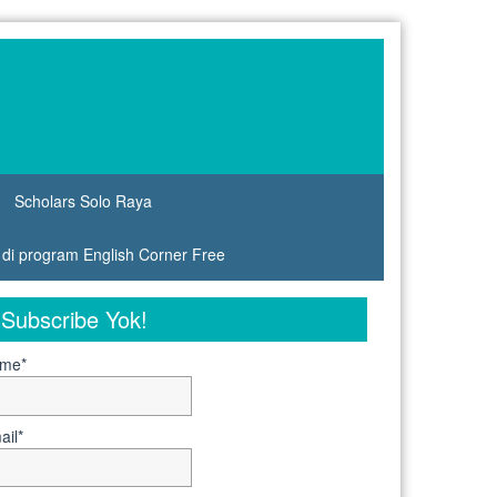
Scholars Solo Raya
s di program English Corner Free
Subscribe Yok!
me*
ail*