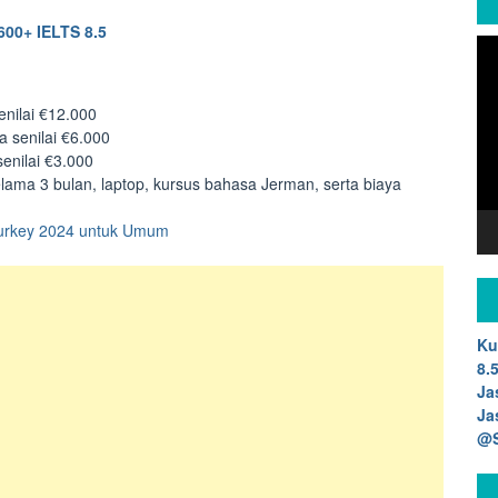
600+ IELTS 8.5
Vi
Pla
enilai €12.000
 senilai €6.000
enilai €3.000
ama 3 bulan, laptop, kursus bahasa Jerman, serta biaya
Turkey 2024 untuk Umum
Ku
8.
Ja
Ja
@S