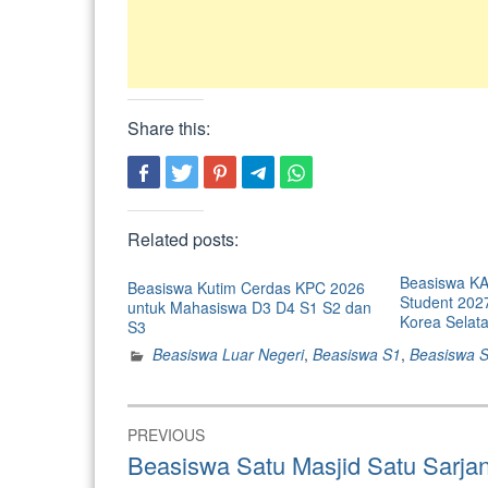
Share this:
Related posts:
Beasiswa KAI
Beasiswa Kutim Cerdas KPC 2026
Student 2027
untuk Mahasiswa D3 D4 S1 S2 dan
Korea Selat
S3
Beasiswa Luar Negeri
,
Beasiswa S1
,
Beasiswa 
Post
PREVIOUS
navigation
Previous
Beasiswa Satu Masjid Satu Sarj
post: