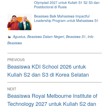
Olympiad 2027 untuk Kuliah S1 S2 S3 dan
Postdoctoral di Rusia
Beasiswa Baik Mahasiswa Impactful
Leadership Program untuk Mahasiswa S1
Agustus
,
Beasiswa Dalam Negeri
,
Beasiswa S1
,
Info
Beasiswa
Post
PREVIOUS
navigation
Previous
Beasiswa KDI School 2026 untuk
post:
Kuliah S2 dan S3 di Korea Selatan
NEXT
Next
Beasiswa Royal Melbourne Institute of
post:
Technology 2027 untuk Kuliah S2 dan