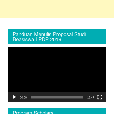
Panduan Menulis Proposal Studi
Beasiswa LPDP 2019
Video
Player
00:00
12:47
Program Scholars