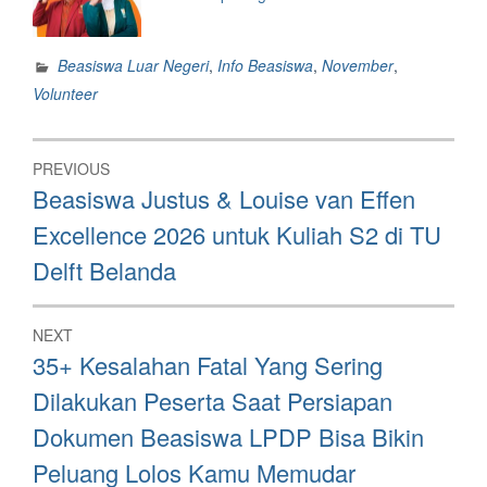
Beasiswa Luar Negeri
,
Info Beasiswa
,
November
,
Volunteer
Post
PREVIOUS
navigation
Previous
Beasiswa Justus & Louise van Effen
post:
Excellence 2026 untuk Kuliah S2 di TU
Delft Belanda
NEXT
Next
35+ Kesalahan Fatal Yang Sering
post:
Dilakukan Peserta Saat Persiapan
Dokumen Beasiswa LPDP Bisa Bikin
Peluang Lolos Kamu Memudar