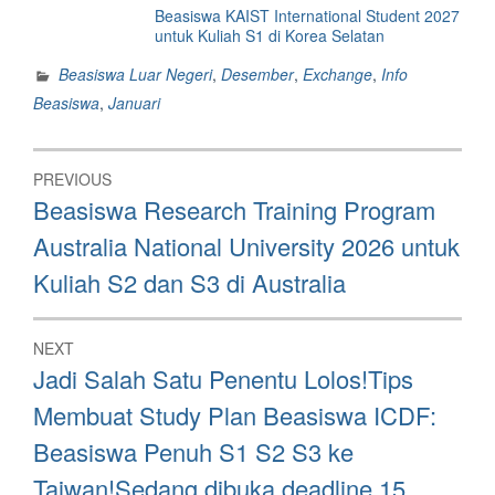
Beasiswa KAIST International Student 2027
untuk Kuliah S1 di Korea Selatan
Beasiswa Luar Negeri
,
Desember
,
Exchange
,
Info
Beasiswa
,
Januari
Post
PREVIOUS
navigation
Previous
Beasiswa Research Training Program
post:
Australia National University 2026 untuk
Kuliah S2 dan S3 di Australia
NEXT
Next
Jadi Salah Satu Penentu Lolos!Tips
post:
Membuat Study Plan Beasiswa ICDF:
Beasiswa Penuh S1 S2 S3 ke
Taiwan!Sedang dibuka deadline 15