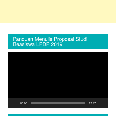
Panduan Menulis Proposal Studi
Beasiswa LPDP 2019
Video
Player
00:00
12:47