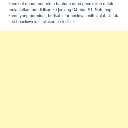
kandidat dapat menerima bantuan dana pendidikan untuk
melanjutkan pendidikan ke jenjang D4 atau S1. Nah, bagi
kamu yang berminat, berikut informasinya lebih lanjut. Untuk
info beasiswa lain, silakan click
disini
.