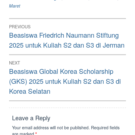
Maret
Post
PREVIOUS
navigation
Previous
Beasiswa Friedrich Naumann Stiftung
post:
2025 untuk Kuliah S2 dan S3 di Jerman
NEXT
Next
Beasiswa Global Korea Scholarship
post:
(GKS) 2025 untuk Kuliah S2 dan S3 di
Korea Selatan
Leave a Reply
Your email address will not be published.
Required fields
are marked
*