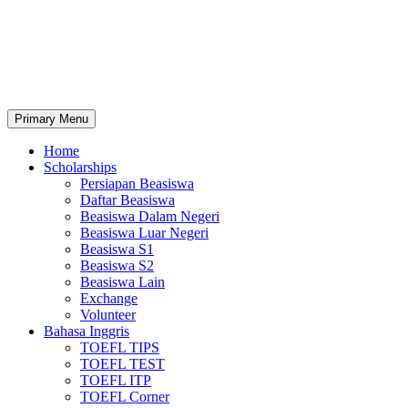
Primary Menu
Home
Scholarships
Persiapan Beasiswa
Daftar Beasiswa
Beasiswa Dalam Negeri
Beasiswa Luar Negeri
Beasiswa S1
Beasiswa S2
Beasiswa Lain
Exchange
Volunteer
Bahasa Inggris
TOEFL TIPS
TOEFL TEST
TOEFL ITP
TOEFL Corner