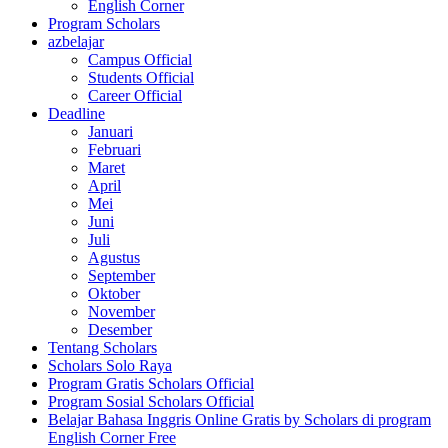
English Corner
Program Scholars
azbelajar
Campus Official
Students Official
Career Official
Deadline
Januari
Februari
Maret
April
Mei
Juni
Juli
Agustus
September
Oktober
November
Desember
Tentang Scholars
Scholars Solo Raya
Program Gratis Scholars Official
Program Sosial Scholars Official
Belajar Bahasa Inggris Online Gratis by Scholars di program
English Corner Free