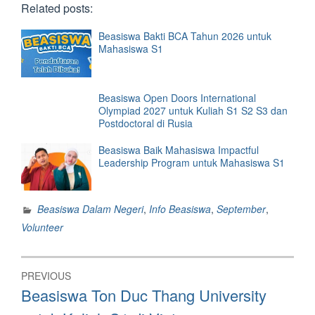
Related posts:
Beasiswa Bakti BCA Tahun 2026 untuk
Mahasiswa S1
Beasiswa Open Doors International
Olympiad 2027 untuk Kuliah S1 S2 S3 dan
Postdoctoral di Rusia
Beasiswa Baik Mahasiswa Impactful
Leadership Program untuk Mahasiswa S1
Beasiswa Dalam Negeri
,
Info Beasiswa
,
September
,
Volunteer
Post
PREVIOUS
navigation
Previous
Beasiswa Ton Duc Thang University
post: