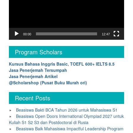
00:00
12:47
Program Scholars
Kursus Bahasa Inggris Basic, TOEFL 600+ IELTS 8.5
Jasa Penerjemah Tersumpah
Jasa Penerjemah Artikel
@Scholarshop (Pusat Buku Murah ori)
Recent Posts
Beasiswa Bakti BCA Tahun 2026 untuk Mahasiswa S1
Beasiswa Open Doors International Olympiad 2027 untuk
Kuliah S1 S2 S3 dan Postdoctoral di Rusia
Beasiswa Baik Mahasiswa Impactful Leadership Program