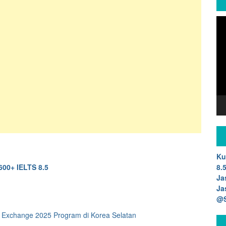
Vi
Pla
Ku
8.
600+ IELTS 8.5
Ja
Ja
@S
 Exchange 2025 Program di Korea Selatan