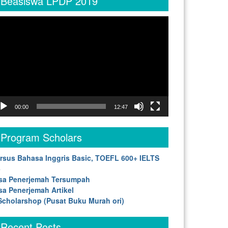
Beasiswa LPDP 2019
deo
yer
00:00
12:47
Program Scholars
rsus Bahasa Inggris Basic, TOEFL 600+ IELTS
5
sa Penerjemah Tersumpah
sa Penerjemah Artikel
cholarshop (Pusat Buku Murah ori)
Recent Posts