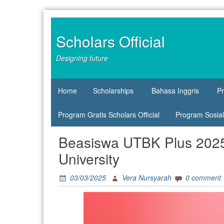
Skip
to
content
Scholars Official
Designing future
Home
Scholarships
Bahasa Inggris
P
Program Gratis Scholars Official
Program Sosial 
Beasiswa UTBK Plus 2025 
University
03/03/2025
Vera Nursyarah
0 comment