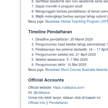
Sertifikat akademik dan non-akademik serta serti
Dapat memilih 4 program studi
Mengunggah berkas pendaftaran di laman pen
Wajib melengkapi berkas sampai tahap submit 
Baca juga:
Beasiswa Global Teaching Program (GTP
Timeline Pendaftaran
Deadline pendaftaran: 25 Maret 2025
Pengumuman hasil seleksi tahap administrasi: 
Pelaksanaan tes potensi skolastik: 16 – 17 Apri
Pengumuman seleksi tes: 21 April 2025
Seleksi wawancara: 5 -7 Mei 2025
Pengumuman akhir: 10 Mei 2025
Baca juga:
Beasiswa Short Course Australia Awards 
Official Accounts
Official website:
https://utbkplus.com/
IG:
@utbkplus
Untuk info lebih lanjut, silakan click di bawah ini:
Official Info
||
Pendaftaran