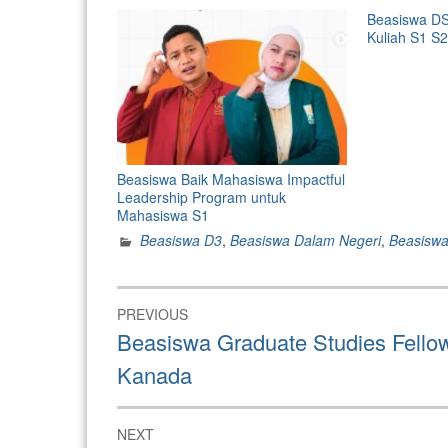
Beasiswa DS
Kuliah S1 S2 
Beasiswa Baik Mahasiswa Impactful
Leadership Program untuk
Mahasiswa S1
Beasiswa D3
,
Beasiswa Dalam Negeri
,
Beasiswa
Post
PREVIOUS
navigation
Previous
Beasiswa Graduate Studies Fellow
post:
Kanada
NEXT