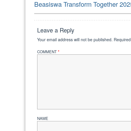
Next
Beasiswa Transform Together 2025
post:
Leave a Reply
Your email address will not be published.
Required
COMMENT
*
NAME