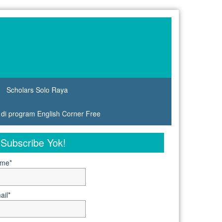
Scholars Solo Raya
s di program English Corner Free
Subscribe Yok!
me*
ail*