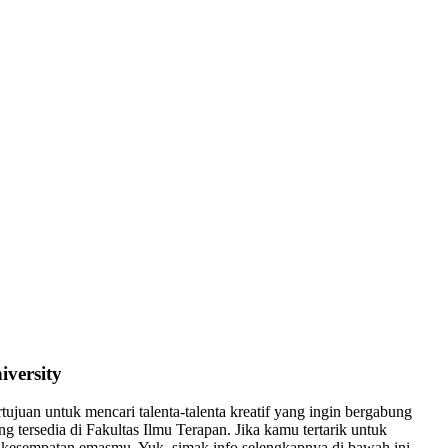
versity
uan untuk mencari talenta-talenta kreatif yang ingin bergabung
 tersedia di Fakultas Ilmu Terapan. Jika kamu tertarik untuk
u kesempatan emasmu. Yuk, simak info selengkapnya di bawah ini.