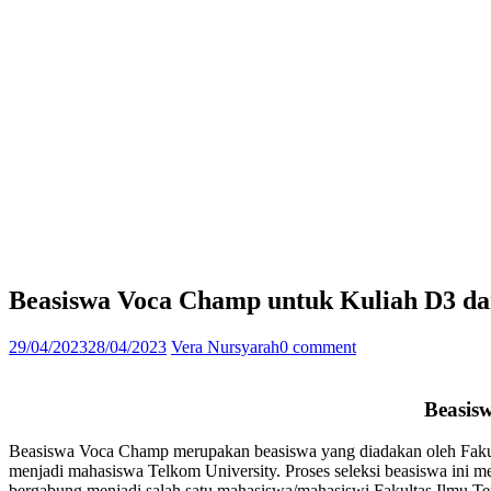
Beasiswa Voca Champ untuk Kuliah D3 dan
29/04/2023
28/04/2023
Vera Nursyarah
0 comment
Beasis
Beasiswa Voca Champ merupakan beasiswa yang diadakan oleh Fakulta
menjadi mahasiswa Telkom University. Proses seleksi beasiswa ini me
bergabung menjadi salah satu mahasiswa/mahasiswi Fakultas Ilmu Ter