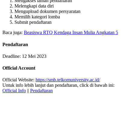
Mengakses laman pendaftaran
Melengkapi data diri
Mengupload dokumen persyaratan
Memilih kategori lomba
Submit pendaftaran
Baca juga:
Beasiswa RTQ Kendaga Insan Mulia Angkatan 5
Pendaftaran
Deadline: 12 Mei 2023
Official Account
Official Website:
https://smb.telkomuniversity.ac.id/
Untuk info lebih lanjut dan pendaftaran, click di bawah ini:
Official Info
||
Pendaftaran