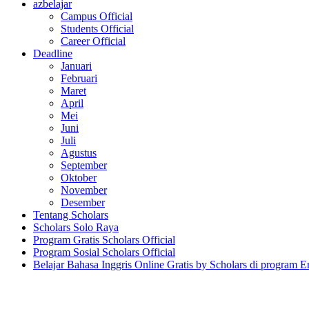
azbelajar
Campus Official
Students Official
Career Official
Deadline
Januari
Februari
Maret
April
Mei
Juni
Juli
Agustus
September
Oktober
November
Desember
Tentang Scholars
Scholars Solo Raya
Program Gratis Scholars Official
Program Sosial Scholars Official
Belajar Bahasa Inggris Online Gratis by Scholars di program E