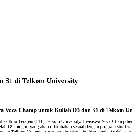
 S1 di Telkom University
wa Voca Champ untuk Kuliah D3 dan S1 di Telkom Uni
s Ilmu Terapan (FIT) Telkom University. Beasiswa Voca Champ bertuj
lalui 8 kategori yang akan dilombakan sesuai dengan program studi yang
apan Telkom University, program beasiswa ini bisa menjadi salah sat