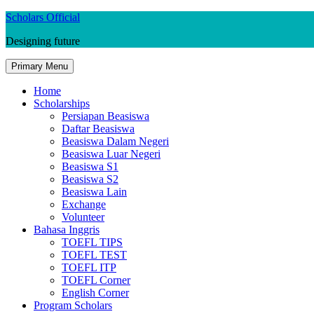
Skip
Scholars Official
to
Designing future
content
Primary Menu
Home
Scholarships
Persiapan Beasiswa
Daftar Beasiswa
Beasiswa Dalam Negeri
Beasiswa Luar Negeri
Beasiswa S1
Beasiswa S2
Beasiswa Lain
Exchange
Volunteer
Bahasa Inggris
TOEFL TIPS
TOEFL TEST
TOEFL ITP
TOEFL Corner
English Corner
Program Scholars