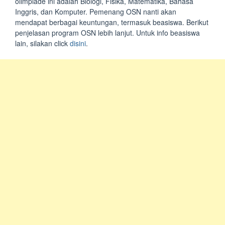
olimpiade ini adalah Biologi, Fisika, Matematika, Bahasa
Inggris, dan Komputer. Pemenang OSN nanti akan
mendapat berbagai keuntungan, termasuk beasiswa. Berikut
penjelasan program OSN lebih lanjut. Untuk info beasiswa
lain, silakan click
disini
.