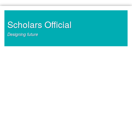
Skip
to
content
Scholars Official
Designing future