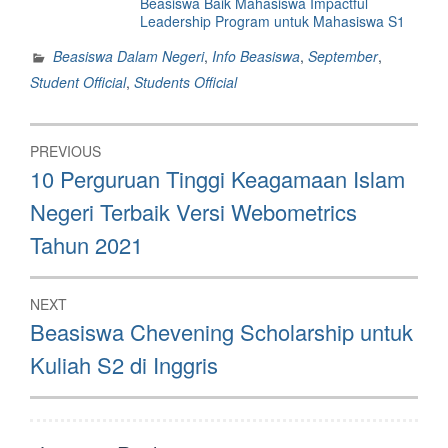
Beasiswa Baik Mahasiswa Impactful
Leadership Program untuk Mahasiswa S1
Beasiswa Dalam Negeri
,
Info Beasiswa
,
September
,
Student Official
,
Students Official
Post
PREVIOUS
navigation
Previous
10 Perguruan Tinggi Keagamaan Islam
post:
Negeri Terbaik Versi Webometrics
Tahun 2021
NEXT
Next
Beasiswa Chevening Scholarship untuk
post:
Kuliah S2 di Inggris