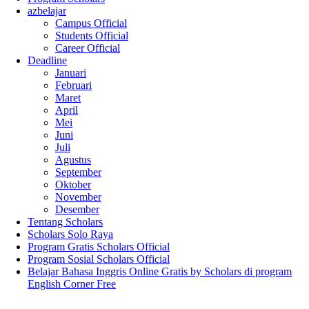
azbelajar
Campus Official
Students Official
Career Official
Deadline
Januari
Februari
Maret
April
Mei
Juni
Juli
Agustus
September
Oktober
November
Desember
Tentang Scholars
Scholars Solo Raya
Program Gratis Scholars Official
Program Sosial Scholars Official
Belajar Bahasa Inggris Online Gratis by Scholars di program
English Corner Free