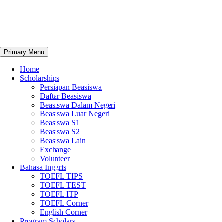
Primary Menu
Home
Scholarships
Persiapan Beasiswa
Daftar Beasiswa
Beasiswa Dalam Negeri
Beasiswa Luar Negeri
Beasiswa S1
Beasiswa S2
Beasiswa Lain
Exchange
Volunteer
Bahasa Inggris
TOEFL TIPS
TOEFL TEST
TOEFL ITP
TOEFL Corner
English Corner
Program Scholars