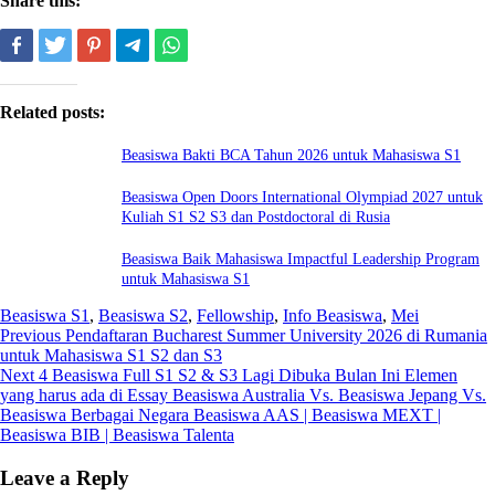
Share this:
Related posts:
Beasiswa Bakti BCA Tahun 2026 untuk Mahasiswa S1
Beasiswa Open Doors International Olympiad 2027 untuk
Kuliah S1 S2 S3 dan Postdoctoral di Rusia
Beasiswa Baik Mahasiswa Impactful Leadership Program
untuk Mahasiswa S1
Beasiswa S1
,
Beasiswa S2
,
Fellowship
,
Info Beasiswa
,
Mei
Post
Previous
Previous
Pendaftaran Bucharest Summer University 2026 di Rumania
post:
untuk Mahasiswa S1 S2 dan S3
navigation
Next
Next
4 Beasiswa Full S1 S2 & S3 Lagi Dibuka Bulan Ini Elemen
post:
yang harus ada di Essay Beasiswa Australia Vs. Beasiswa Jepang Vs.
Beasiswa Berbagai Negara Beasiswa AAS | Beasiswa MEXT |
Beasiswa BIB | Beasiswa Talenta
Leave a Reply