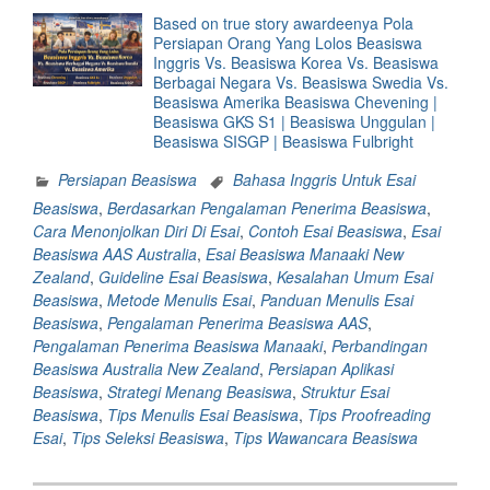
Based on true story awardeenya Pola
Persiapan Orang Yang Lolos Beasiswa
Inggris Vs. Beasiswa Korea Vs. Beasiswa
Berbagai Negara Vs. Beasiswa Swedia Vs.
Beasiswa Amerika Beasiswa Chevening |
Beasiswa GKS S1 | Beasiswa Unggulan |
Beasiswa SISGP | Beasiswa Fulbright
Persiapan Beasiswa
Bahasa Inggris Untuk Esai
Beasiswa
,
Berdasarkan Pengalaman Penerima Beasiswa
,
Cara Menonjolkan Diri Di Esai
,
Contoh Esai Beasiswa
,
Esai
Beasiswa AAS Australia
,
Esai Beasiswa Manaaki New
Zealand
,
Guideline Esai Beasiswa
,
Kesalahan Umum Esai
Beasiswa
,
Metode Menulis Esai
,
Panduan Menulis Esai
Beasiswa
,
Pengalaman Penerima Beasiswa AAS
,
Pengalaman Penerima Beasiswa Manaaki
,
Perbandingan
Beasiswa Australia New Zealand
,
Persiapan Aplikasi
Beasiswa
,
Strategi Menang Beasiswa
,
Struktur Esai
Beasiswa
,
Tips Menulis Esai Beasiswa
,
Tips Proofreading
Esai
,
Tips Seleksi Beasiswa
,
Tips Wawancara Beasiswa