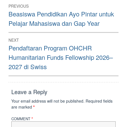
Post
PREVIOUS
navigation
Previous
Beasiswa Pendidikan Ayo Pintar untuk
post:
Pelajar Mahasiswa dan Gap Year
NEXT
Next
Pendaftaran Program OHCHR
post:
Humanitarian Funds Fellowship 2026–
2027 di Swiss
Leave a Reply
Your email address will not be published.
Required fields
are marked
*
COMMENT
*