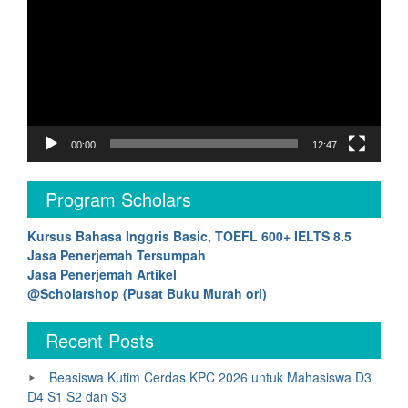
00:00
12:47
Program Scholars
Kursus Bahasa Inggris Basic, TOEFL 600+ IELTS 8.5
Jasa Penerjemah Tersumpah
Jasa Penerjemah Artikel
@Scholarshop (Pusat Buku Murah ori)
Recent Posts
Beasiswa Kutim Cerdas KPC 2026 untuk Mahasiswa D3
D4 S1 S2 dan S3