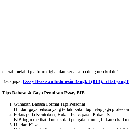
daerah melalui platform digital dan kerja sama dengan sekolah.”
Baca juga:
Essay Beasiswa Indonesia Bangkit (BIB): 5 Hal yang 
Tips Bahasa & Gaya Penulisan Essay BIB
Gunakan Bahasa Formal Tapi Personal
Hindari gaya bahasa yang terlalu kaku, tapi tetap jaga profesiona
Fokus pada Kontribusi, Bukan Pencapaian Pribadi Saja
BIB ingin melihat dampak dari pengalamanmu, bukan sekadar da
Hindari Klise