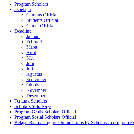
Program Scholars
azbelajar
Campus Official
Students Official
Career Official
Deadline
Januari
Februari
Maret
April
Mei
Juni
Juli
Agustus
September
Oktober
November
Desember
Tentang Scholars
Scholars Solo Raya
Program Gratis Scholars Official
Program Sosial Scholars Official
Belajar Bahasa Inggris Online Gratis by Scholars di program E