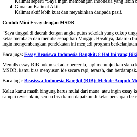
Kalimat seperti “Saya ingin membangun Indonesia yang lebih 
Gunakan Kalimat Aktif
Kalimat aktif lebih kuat dan meyakinkan daripada pasif.
Contoh Mini Essay dengan MSDR
“Saya tinggal di daerah dengan angka putus sekolah yang cukup tinggi
kelas membaca dan menulis setiap hari Minggu. Hasilnya, dalam 6 bu
ingin mengembangkan pendekatan ini menjadi program berkelanjutan d
Baca juga:
Essay Beasiswa Indonesia Bangkit: 8 Hal Ini yang Bi
Menulis essay BIB bukan sekadar bercerita, tapi menunjukkan siapa 
MSDR, kamu bisa menyusun ide secara rapi, terarah, dan berdampak.
Baca juga:
Beasiswa Indonesia Bangkit (BIB): Metode Ampuh M
Kalau kamu masih bingung harus mulai dari mana, atau ingin essay k
sampai revisi akhir, semua bisa kamu dapatkan di kelas persiapan bea
Mentoring Beasiswa Indonesia Bangkit (BIB)