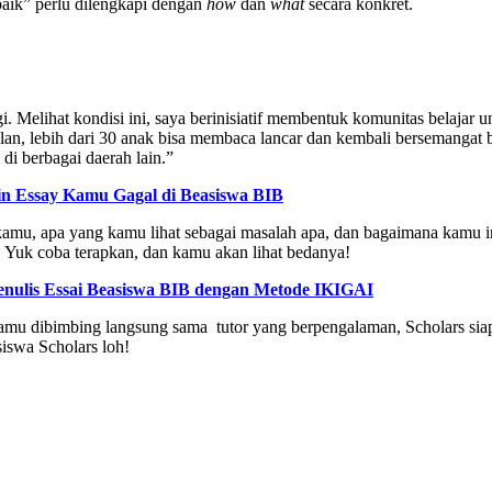
baik” perlu dilengkapi dengan
how
dan
what
secara konkret.
. Melihat kondisi ini, saya berinisiatif membentuk komunitas belajar 
lan, lebih dari 30 anak bisa membaca lancar dan kembali bersemangat 
i berbagai daerah lain.”
kin Essay Kamu Gagal di Beasiswa BIB
kamu, apa yang kamu lihat sebagai masalah apa, dan bagaimana kamu in
 Yuk coba terapkan, dan kamu akan lihat bedanya!
enulis Essai Beasiswa BIB dengan Metode IKIGAI
amu dibimbing langsung sama tutor yang berpengalaman, Scholars siap
siswa Scholars loh!