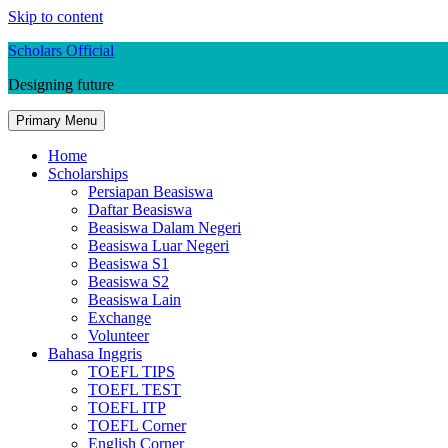
Skip to content
Scholars Official
Designing future
Primary Menu
Home
Scholarships
Persiapan Beasiswa
Daftar Beasiswa
Beasiswa Dalam Negeri
Beasiswa Luar Negeri
Beasiswa S1
Beasiswa S2
Beasiswa Lain
Exchange
Volunteer
Bahasa Inggris
TOEFL TIPS
TOEFL TEST
TOEFL ITP
TOEFL Corner
English Corner