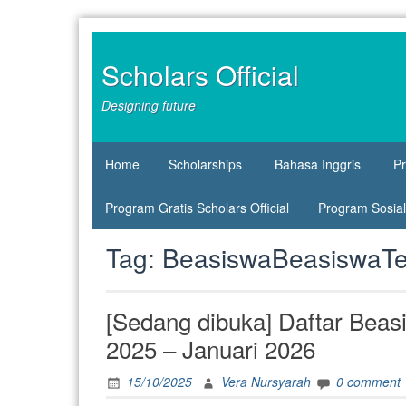
Skip
to
content
Scholars Official
Designing future
Home
Scholarships
Bahasa Inggris
P
Program Gratis Scholars Official
Program Sosial 
Tag:
BeasiswaBeasiswaTe
[Sedang dibuka] Daftar Bea
2025 – Januari 2026
15/10/2025
Vera Nursyarah
0 comment