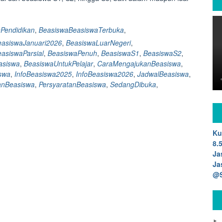
Pendidikan
,
BeasiswaBeasiswaTerbuka
,
easiswaJanuari2026
,
BeasiswaLuarNegeri
,
asiswaParsial
,
BeasiswaPenuh
,
BeasiswaS1
,
BeasiswaS2
,
asiswa
,
BeasiswaUntukPelajar
,
CaraMengajukanBeasiswa
,
swa
,
InfoBeasiswa2025
,
InfoBeasiswa2026
,
JadwalBeasiswa
,
anBeasiswa
,
PersyaratanBeasiswa
,
SedangDibuka
,
Ku
8.
Ja
Ja
@S