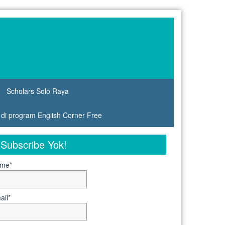
Scholars Solo Raya
s di program English Corner Free
Subscribe Yok!
me*
ail*