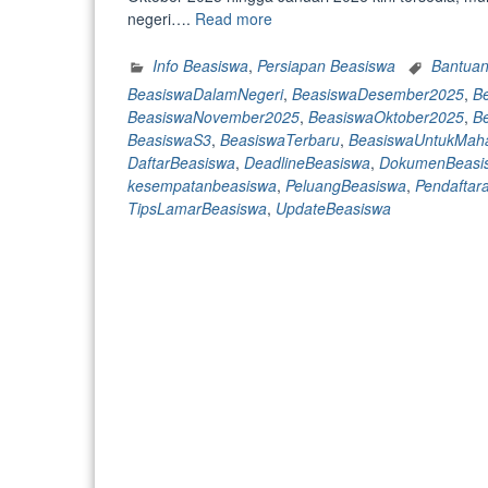
“[Sedang
negeri….
Read more
dibuka]
Daftar
Info Beasiswa
,
Persiapan Beasiswa
Bantuan
Beasiswa
BeasiswaDalamNegeri
,
BeasiswaDesember2025
,
B
Yang
BeasiswaNovember2025
,
BeasiswaOktober2025
,
Be
Sedang
BeasiswaS3
,
BeasiswaTerbaru
,
BeasiswaUntukMah
dibuka
DaftarBeasiswa
,
DeadlineBeasiswa
,
DokumenBeasi
Oktober
kesempatanbeasiswa
,
PeluangBeasiswa
,
Pendaftar
2025
TipsLamarBeasiswa
,
UpdateBeasiswa
–
Januari
2026”