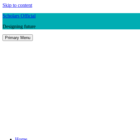
Skip to content
Scholars Official
Designing future
Primary Menu
Home