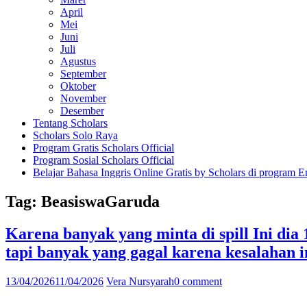
April
Mei
Juni
Juli
Agustus
September
Oktober
November
Desember
Tentang Scholars
Scholars Solo Raya
Program Gratis Scholars Official
Program Sosial Scholars Official
Belajar Bahasa Inggris Online Gratis by Scholars di program E
Tag:
BeasiswaGaruda
Karena banyak yang minta di spill Ini dia
tapi banyak yang gagal karena kesalahan i
13/04/2026
11/04/2026
Vera Nursyarah
0 comment