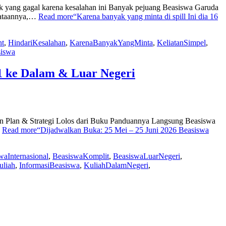
yak yang gagal karena kesalahan ini Banyak pejuang Beasiswa Garuda
nyataannya,…
Read more
“Karena banyak yang minta di spill Ini dia 16
nt
,
HindariKesalahan
,
KarenaBanyakYangMinta
,
KeliatanSimpel
,
siswa
1 ke Dalam & Luar Negeri
n Plan & Strategi Lolos dari Buku Panduannya Langsung Beasiswa
…
Read more
“Dijadwalkan Buka: 25 Mei – 25 Juni 2026 Beasiswa
waInternasional
,
BeasiswaKomplit
,
BeasiswaLuarNegeri
,
uliah
,
InformasiBeasiswa
,
KuliahDalamNegeri
,