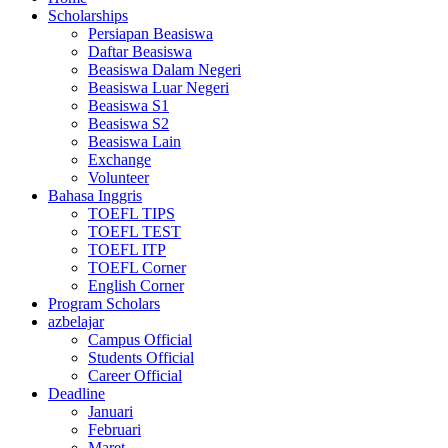
Scholarships
Persiapan Beasiswa
Daftar Beasiswa
Beasiswa Dalam Negeri
Beasiswa Luar Negeri
Beasiswa S1
Beasiswa S2
Beasiswa Lain
Exchange
Volunteer
Bahasa Inggris
TOEFL TIPS
TOEFL TEST
TOEFL ITP
TOEFL Corner
English Corner
Program Scholars
azbelajar
Campus Official
Students Official
Career Official
Deadline
Januari
Februari
Maret