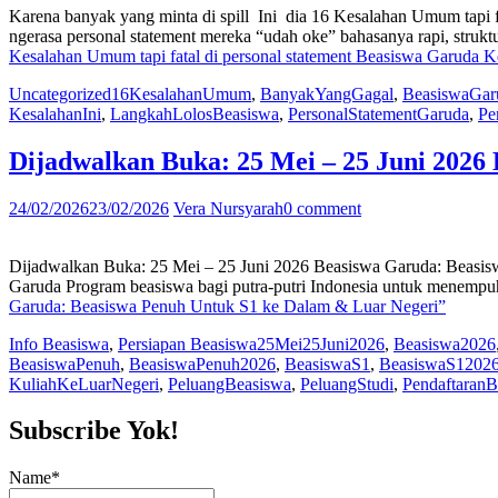
Karena banyak yang minta di spill Ini dia 16 Kesalahan Umum tapi f
ngerasa personal statement mereka “udah oke” bahasanya rapi, struk
Kesalahan Umum tapi fatal di personal statement Beasiswa Garuda Kel
Uncategorized
16KesalahanUmum
,
BanyakYangGagal
,
BeasiswaGar
KesalahanIni
,
LangkahLolosBeasiswa
,
PersonalStatementGaruda
,
Pe
Dijadwalkan Buka: 25 Mei – 25 Juni 2026
24/02/2026
23/02/2026
Vera Nursyarah
0 comment
Dijadwalkan Buka: 25 Mei – 25 Juni 2026 Beasiswa Garuda: Beasis
Garuda Program beasiswa bagi putra-putri Indonesia untuk menempuh 
Garuda: Beasiswa Penuh Untuk S1 ke Dalam & Luar Negeri”
Info Beasiswa
,
Persiapan Beasiswa
25Mei25Juni2026
,
Beasiswa2026
BeasiswaPenuh
,
BeasiswaPenuh2026
,
BeasiswaS1
,
BeasiswaS1202
KuliahKeLuarNegeri
,
PeluangBeasiswa
,
PeluangStudi
,
PendaftaranB
Subscribe Yok!
Name*