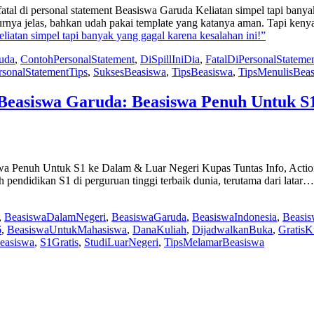
atal di personal statement Beasiswa Garuda Keliatan simpel tapi ban
turnya jelas, bahkan udah pakai template yang katanya aman. Tapi ke
iatan simpel tapi banyak yang gagal karena kesalahan ini!”
uda
,
ContohPersonalStatement
,
DiSpillIniDia
,
FatalDiPersonalStateme
rsonalStatementTips
,
SuksesBeasiswa
,
TipsBeasiswa
,
TipsMenulisBea
 Beasiswa Garuda: Beasiswa Penuh Untuk S
wa Penuh Untuk S1 ke Dalam & Luar Negeri Kupas Tuntas Info, Actio
pendidikan S1 di perguruan tinggi terbaik dunia, terutama dari latar
,
BeasiswaDalamNegeri
,
BeasiswaGaruda
,
BeasiswaIndonesia
,
Beasis
6
,
BeasiswaUntukMahasiswa
,
DanaKuliah
,
DijadwalkanBuka
,
GratisK
easiswa
,
S1Gratis
,
StudiLuarNegeri
,
TipsMelamarBeasiswa