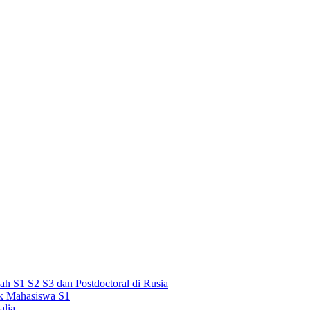
h S1 S2 S3 dan Postdoctoral di Rusia
uk Mahasiswa S1
alia