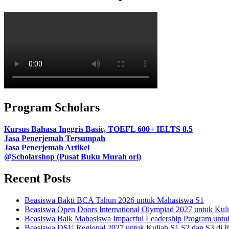
Program Scholars
Kursus Bahasa Inggris Basic, TOEFL 600+ IELTS 8.5
Jasa Penerjemah Tersumpah
Jasa Penerjemah Artikel
@Scholarshop (Pusat Buku Murah ori)
Recent Posts
Beasiswa Bakti BCA Tahun 2026 untuk Mahasiswa S1
Beasiswa Open Doors International Olympiad 2027 untuk Kulia
Beasiswa Baik Mahasiswa Impactful Leadership Program unt
Beasiswa DSU Regional 2027 untuk Kuliah S1 S2 dan S3 di It