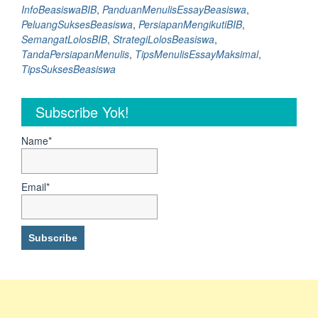
Tanda
InfoBeasiswaBIB
,
PanduanMenulisEssayBeasiswa
,
Kamu
PeluangSuksesBeasiswa
,
PersiapanMengikutiBIB
,
Belum
SemangatLolosBIB
,
StrategiLolosBeasiswa
,
Siap
TandaPersiapanMenulis
,
TipsMenulisEssayMaksimal
,
Menulis
TipsSuksesBeasiswa
Essay
Beasiswa
Subscribe Yok!
BIB”
Name*
Email*