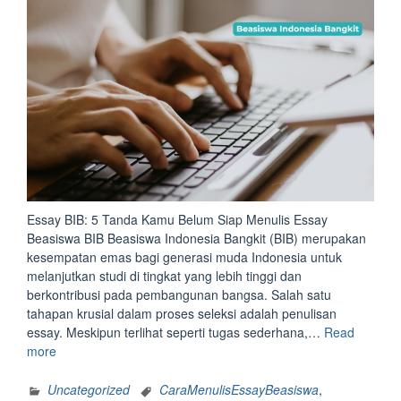
Essay BIB: 5 Tanda Kamu Belum Siap Menulis Essay
Beasiswa BIB Beasiswa Indonesia Bangkit (BIB) merupakan
kesempatan emas bagi generasi muda Indonesia untuk
melanjutkan studi di tingkat yang lebih tinggi dan
berkontribusi pada pembangunan bangsa. Salah satu
tahapan krusial dalam proses seleksi adalah penulisan
essay. Meskipun terlihat seperti tugas sederhana,…
Read
“Essay
more
BIB:
5
Uncategorized
CaraMenulisEssayBeasiswa
,