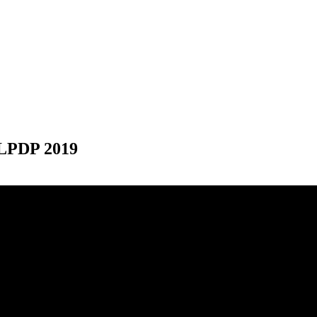
 LPDP 2019