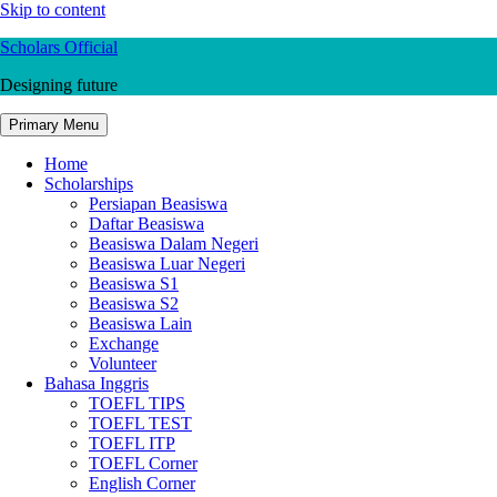
Skip to content
Scholars Official
Designing future
Primary Menu
Home
Scholarships
Persiapan Beasiswa
Daftar Beasiswa
Beasiswa Dalam Negeri
Beasiswa Luar Negeri
Beasiswa S1
Beasiswa S2
Beasiswa Lain
Exchange
Volunteer
Bahasa Inggris
TOEFL TIPS
TOEFL TEST
TOEFL ITP
TOEFL Corner
English Corner