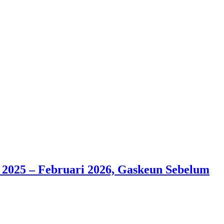
r 2025 – Februari 2026, Gaskeun Sebelum