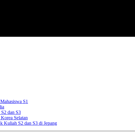
k Mahasiswa S1
lia
 S2 dan S3
 Korea Selatan
uk Kuliah S2 dan S3 di Jepang