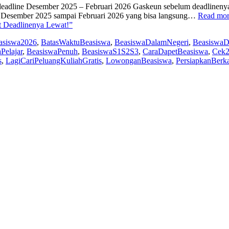
 deadline Desember 2025 – Februari 2026 Gaskeun sebelum deadlinenya
ai Desember 2025 sampai Februari 2026 yang bisa langsung…
Read mo
t Deadlinenya Lewat!”
asiswa2026
,
BatasWaktuBeasiswa
,
BeasiswaDalamNegeri
,
BeasiswaD
Pelajar
,
BeasiswaPenuh
,
BeasiswaS1S2S3
,
CaraDapetBeasiswa
,
Cek2
s
,
LagiCariPeluangKuliahGratis
,
LowonganBeasiswa
,
PersiapkanBerk