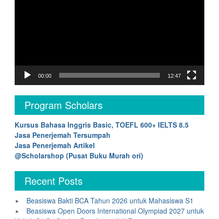
00:00
12:47
Program Scholars
Kursus Bahasa Inggris Basic, TOEFL 600+ IELTS 8.5
Jasa Penerjemah Tersumpah
Jasa Penerjemah Artikel
@Scholarshop (Pusat Buku Murah ori)
Recent Posts
Beasiswa Bakti BCA Tahun 2026 untuk Mahasiswa S1
Beasiswa Open Doors International Olympiad 2027 untuk