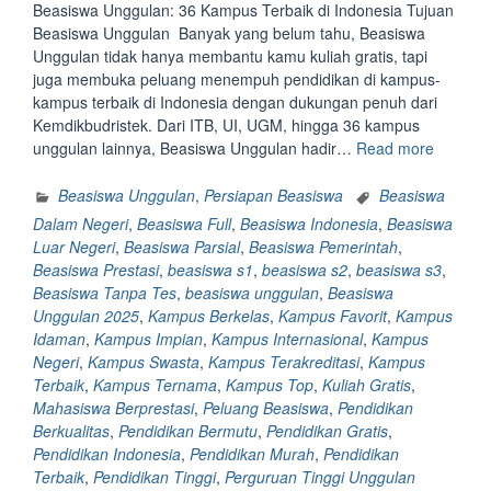
Beasiswa Unggulan: 36 Kampus Terbaik di Indonesia Tujuan
Beasiswa Unggulan Banyak yang belum tahu, Beasiswa
Unggulan tidak hanya membantu kamu kuliah gratis, tapi
juga membuka peluang menempuh pendidikan di kampus-
kampus terbaik di Indonesia dengan dukungan penuh dari
Kemdikbudristek. Dari ITB, UI, UGM, hingga 36 kampus
“Beasis
unggulan lainnya, Beasiswa Unggulan hadir…
Read more
Unggula
36
Beasiswa Unggulan
,
Persiapan Beasiswa
Beasiswa
Kampus
Dalam Negeri
,
Beasiswa Full
,
Beasiswa Indonesia
,
Beasiswa
Terbaik
Luar Negeri
,
Beasiswa Parsial
,
Beasiswa Pemerintah
,
di
Beasiswa Prestasi
,
beasiswa s1
,
beasiswa s2
,
beasiswa s3
,
Indones
Beasiswa Tanpa Tes
,
beasiswa unggulan
,
Beasiswa
Tujuan
Unggulan 2025
,
Kampus Berkelas
,
Kampus Favorit
,
Kampus
Beasisw
Idaman
,
Kampus Impian
,
Kampus Internasional
,
Kampus
Unggula
Negeri
,
Kampus Swasta
,
Kampus Terakreditasi
,
Kampus
Terbaik
,
Kampus Ternama
,
Kampus Top
,
Kuliah Gratis
,
Mahasiswa Berprestasi
,
Peluang Beasiswa
,
Pendidikan
Berkualitas
,
Pendidikan Bermutu
,
Pendidikan Gratis
,
Pendidikan Indonesia
,
Pendidikan Murah
,
Pendidikan
Terbaik
,
Pendidikan Tinggi
,
Perguruan Tinggi Unggulan