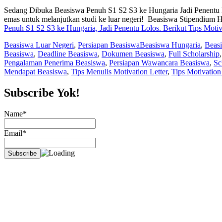
Sedang Dibuka Beasiswa Penuh S1 S2 S3 ke Hungaria Jadi Penentu L
emas untuk melanjutkan studi ke luar negeri! Beasiswa Stipendium
Penuh S1 S2 S3 ke Hungaria, Jadi Penentu Lolos. Berikut Tips Moti
Beasiswa Luar Negeri
,
Persiapan Beasiswa
Beasiswa Hungaria
,
Beasi
Beasiswa
,
Deadline Beasiswa
,
Dokumen Beasiswa
,
Full Scholarship
Pengalaman Penerima Beasiswa
,
Persiapan Wawancara Beasiswa
,
Sc
Mendapat Beasiswa
,
Tips Menulis Motivation Letter
,
Tips Motivation 
Subscribe Yok!
Name*
Email*