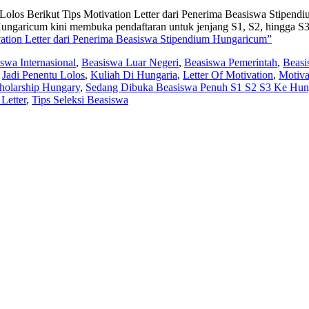
olos Berikut Tips Motivation Letter dari Penerima Beasiswa Stipen
 Hungaricum kini membuka pendaftaran untuk jenjang S1, S2, hingga
vation Letter dari Penerima Beasiswa Stipendium Hungaricum”
swa Internasional
,
Beasiswa Luar Negeri
,
Beasiswa Pemerintah
,
Beasi
,
Jadi Penentu Lolos
,
Kuliah Di Hungaria
,
Letter Of Motivation
,
Motiva
holarship Hungary
,
Sedang Dibuka Beasiswa Penuh S1 S2 S3 Ke Hun
Letter
,
Tips Seleksi Beasiswa