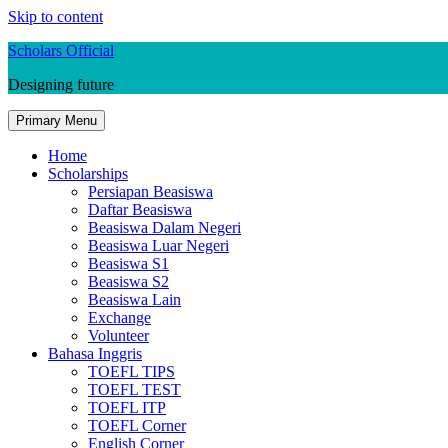
Skip to content
Scholars Official
Designing future
Primary Menu
Home
Scholarships
Persiapan Beasiswa
Daftar Beasiswa
Beasiswa Dalam Negeri
Beasiswa Luar Negeri
Beasiswa S1
Beasiswa S2
Beasiswa Lain
Exchange
Volunteer
Bahasa Inggris
TOEFL TIPS
TOEFL TEST
TOEFL ITP
TOEFL Corner
English Corner