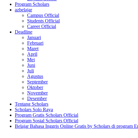
Program Scholars
azbelajar
Campus Official
Students Official
Career Official
Deadline
Januari
Februari
Maret
April
Mei
Juni
Juli
Agustus
September
Oktober
November
Desember
Tentang Scholars
Scholars Solo Raya
Program Gratis Scholars Official
Program Sosial Scholars Official
Belajar Bahasa Inggris Online Gratis by Scholars di program E