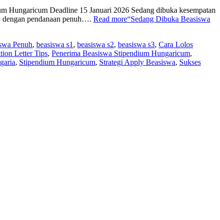
dium Hungaricum Deadline 15 Januari 2026 Sedang dibuka kesempatan
 S3 dengan pendanaan penuh….
Read more
“Sedang Dibuka Beasiswa
swa Penuh
,
beasiswa s1
,
beasiswa s2
,
beasiswa s3
,
Cara Lolos
tion Letter Tips
,
Penerima Beasiswa Stipendium Hungaricum
,
garia
,
Stipendium Hungaricum
,
Strategi Apply Beasiswa
,
Sukses