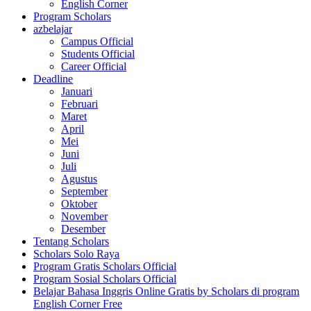
English Corner
Program Scholars
azbelajar
Campus Official
Students Official
Career Official
Deadline
Januari
Februari
Maret
April
Mei
Juni
Juli
Agustus
September
Oktober
November
Desember
Tentang Scholars
Scholars Solo Raya
Program Gratis Scholars Official
Program Sosial Scholars Official
Belajar Bahasa Inggris Online Gratis by Scholars di program
English Corner Free