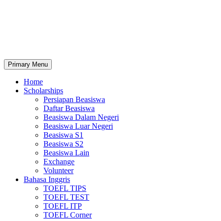
Primary Menu
Home
Scholarships
Persiapan Beasiswa
Daftar Beasiswa
Beasiswa Dalam Negeri
Beasiswa Luar Negeri
Beasiswa S1
Beasiswa S2
Beasiswa Lain
Exchange
Volunteer
Bahasa Inggris
TOEFL TIPS
TOEFL TEST
TOEFL ITP
TOEFL Corner