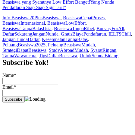
Beasiswa yang Syaratnya Low Effort Banget!Yang Nunda
Pendaftaran Siap-Siap Sigit Jari!”
Info Beasiswa
20PlusBeasiswa
,
BeasiswaCepatProses
,
BeasiswaInternasional
,
BeasiswaLowEffort
,
BeasiswaTanpaBatasUsia
,
BeasiswaTanpaRibet
,
BursaryForAll
,
DaftarSekarangJanganNunda
,
GratisBiayaPendaftaran
,
IELTSChill
,
JanganTundaDaftar
,
KesempatanTanpaBatas
,
PeluangBeasiswa2025
,
PeluangBeasiswaMudah
,
StrategiDapatBeasiswa
,
StudyAbroadMudah
,
SyaratRingan
,
TanpaWawancara
,
TipsDaftarBeasiswa
,
UntukSemuaBidang
Subscribe Yok!
Name*
Email*