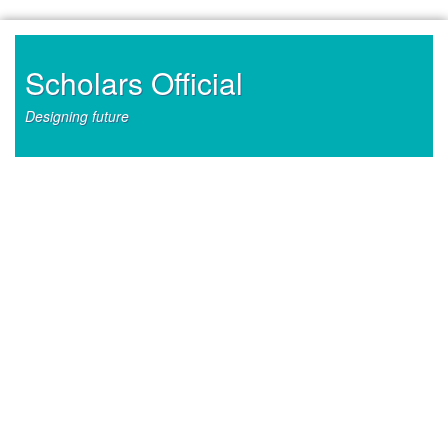
Skip
to
content
Scholars Official
Designing future