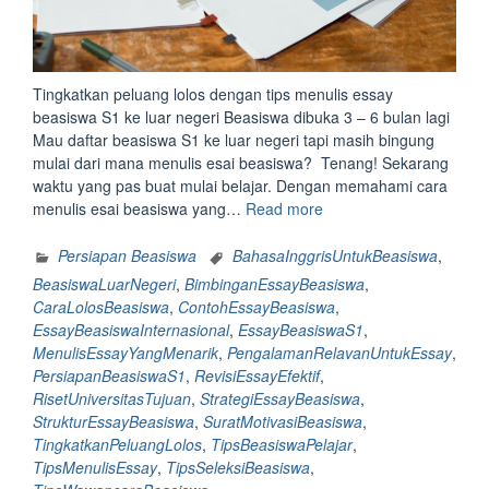
Tingkatkan peluang lolos dengan tips menulis essay
beasiswa S1 ke luar negeri Beasiswa dibuka 3 – 6 bulan lagi
Mau daftar beasiswa S1 ke luar negeri tapi masih bingung
mulai dari mana menulis esai beasiswa? Tenang! Sekarang
waktu yang pas buat mulai belajar. Dengan memahami cara
“Tingkatkan
menulis esai beasiswa yang…
Read more
Peluang
Lolos
Persiapan Beasiswa
BahasaInggrisUntukBeasiswa
,
dengan
BeasiswaLuarNegeri
,
BimbinganEssayBeasiswa
,
Tips
CaraLolosBeasiswa
,
ContohEssayBeasiswa
,
Menulis
EssayBeasiswaInternasional
,
EssayBeasiswaS1
,
Essay
MenulisEssayYangMenarik
,
PengalamanRelavanUntukEssay
,
Beasiswa
PersiapanBeasiswaS1
,
RevisiEssayEfektif
,
S1
RisetUniversitasTujuan
,
StrategiEssayBeasiswa
,
ke
StrukturEssayBeasiswa
,
SuratMotivasiBeasiswa
,
Luar
TingkatkanPeluangLolos
,
TipsBeasiswaPelajar
,
Negeri”
TipsMenulisEssay
,
TipsSeleksiBeasiswa
,