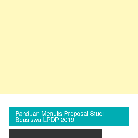
Panduan Menulis Proposal Studi
Beasiswa LPDP 2019