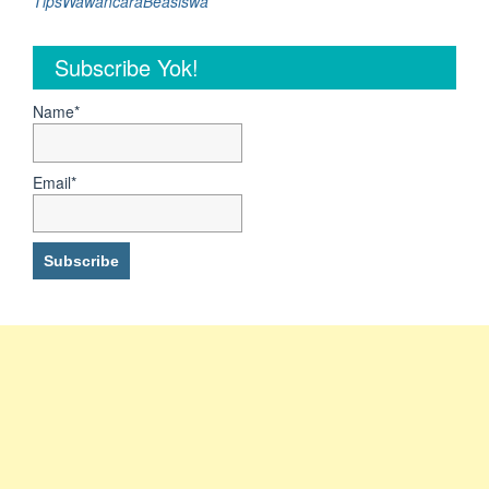
TipsWawancaraBeasiswa
Subscribe Yok!
Name*
Email*