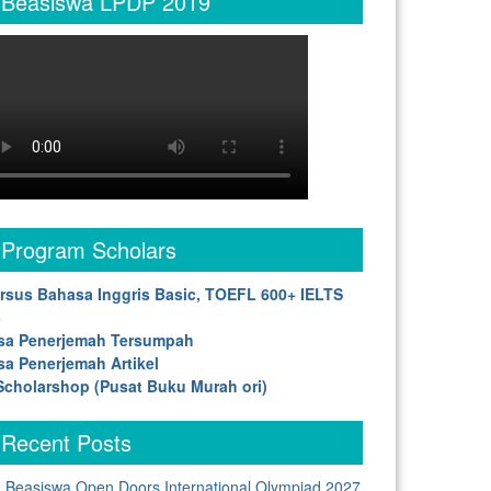
Beasiswa LPDP 2019
Program Scholars
rsus Bahasa Inggris Basic, TOEFL 600+ IELTS
5
sa Penerjemah Tersumpah
sa Penerjemah Artikel
cholarshop (Pusat Buku Murah ori)
Recent Posts
Beasiswa Open Doors International Olympiad 2027