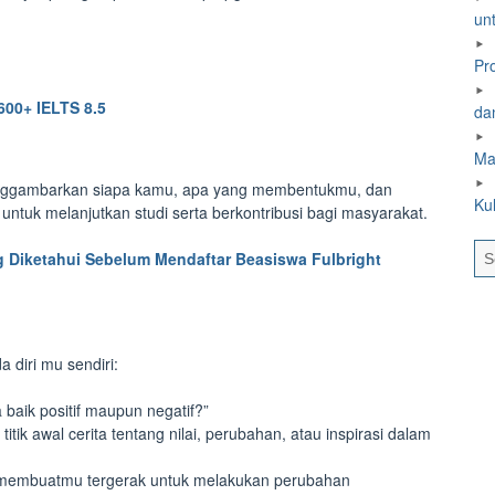
un
Pr
600+ IELTS 8.5
dan
Ma
menggambarkan siapa kamu, apa yang membentukmu, dan
Ku
uk melanjutkan studi serta berkontribusi bagi masyarakat.
g Diketahui Sebelum Mendaftar Beasiswa Fulbright
 diri mu sendiri:
aik positif maupun negatif?”
itik awal cerita tentang nilai, perubahan, atau inspirasi dalam
 membuatmu tergerak untuk melakukan perubahan