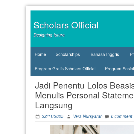
Skip
to
content
Scholars Official
Designing future
Home
Scholarships
Bahasa Inggris
P
Program Gratis Scholars Official
Program Sosial 
Jadi Penentu Lolos Beasis
Menulis Personal Stateme
Langsung
22/11/2025
Vera Nursyarah
0 comment