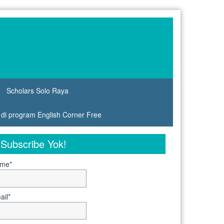
Scholars Solo Raya
s di program English Corner Free
Subscribe Yok!
me*
ail*