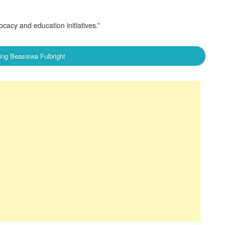
cacy and education initiatives.”
ing Beasiswa Fulbright