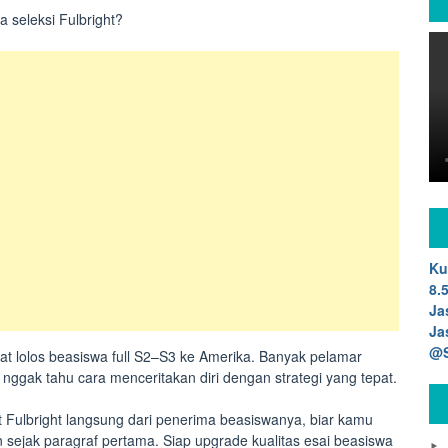
 seleksi Fulbright?
Ku
8.
Ja
Ja
@S
t lolos beasiswa full S2–S3 ke Amerika. Banyak pelamar
 nggak tahu cara menceritakan diri dengan strategi yang tepat.
t Fulbright langsung dari penerima beasiswanya, biar kamu
an sejak paragraf pertama. Siap upgrade kualitas esai beasiswa