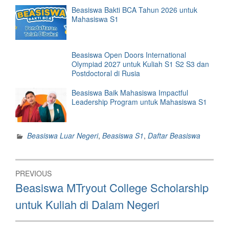
Beasiswa Bakti BCA Tahun 2026 untuk
Mahasiswa S1
Beasiswa Open Doors International
Olympiad 2027 untuk Kuliah S1 S2 S3 dan
Postdoctoral di Rusia
Beasiswa Baik Mahasiswa Impactful
Leadership Program untuk Mahasiswa S1
Beasiswa Luar Negeri
,
Beasiswa S1
,
Daftar Beasiswa
Post
PREVIOUS
navigation
Previous
Beasiswa MTryout College Scholarship
post:
untuk Kuliah di Dalam Negeri