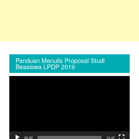
Panduan Menulis Proposal Studi
Beasiswa LPDP 2019
Video
Player
00:00
12:47