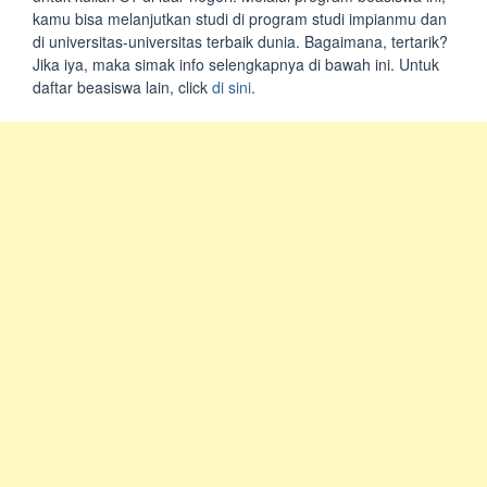
kamu bisa melanjutkan studi di program studi impianmu dan
di universitas-universitas terbaik dunia. Bagaimana, tertarik?
Jika iya, maka simak info selengkapnya di bawah ini. Untuk
daftar beasiswa lain, click
di sini
.