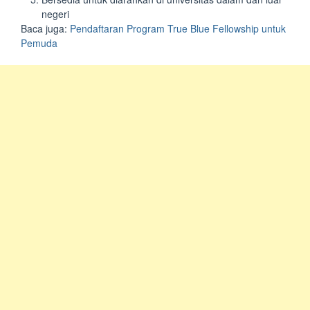
negeri
Baca juga:
Pendaftaran Program True Blue Fellowship untuk
Pemuda