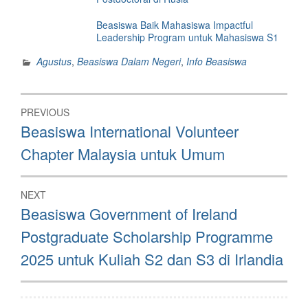
Beasiswa Baik Mahasiswa Impactful
Leadership Program untuk Mahasiswa S1
Agustus
,
Beasiswa Dalam Negeri
,
Info Beasiswa
Post
PREVIOUS
navigation
Previous
Beasiswa International Volunteer
post:
Chapter Malaysia untuk Umum
NEXT
Next
Beasiswa Government of Ireland
post:
Postgraduate Scholarship Programme
2025 untuk Kuliah S2 dan S3 di Irlandia