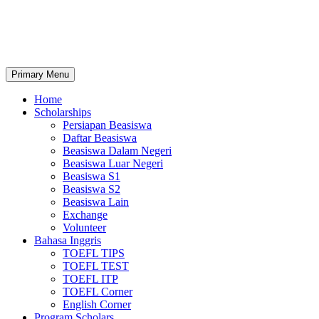
Primary Menu
Home
Scholarships
Persiapan Beasiswa
Daftar Beasiswa
Beasiswa Dalam Negeri
Beasiswa Luar Negeri
Beasiswa S1
Beasiswa S2
Beasiswa Lain
Exchange
Volunteer
Bahasa Inggris
TOEFL TIPS
TOEFL TEST
TOEFL ITP
TOEFL Corner
English Corner
Program Scholars