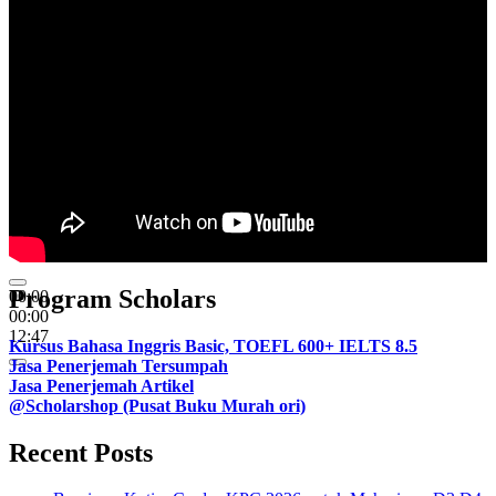
Program Scholars
00:00
00:00
12:47
Kursus Bahasa Inggris Basic, TOEFL 600+ IELTS 8.5
Jasa Penerjemah Tersumpah
Jasa Penerjemah Artikel
@Scholarshop (Pusat Buku Murah ori)
Recent Posts