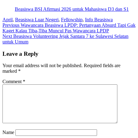
Beasiswa BSI Afirmasi 2026 untuk Mahasiswa D3 dan S1
April
,
Beasiswa Luar Negeri
,
Fellowship
,
Info Beasiswa
Post
Previous
Previous
Wawancara Beasiswa LPDP: Pertanyaan Absurd Tapi Gak
post:
Kaget Kalau Tiba-Tiba Muncul Pas Wawancara LPDP
navigation
Next
Next
Beasiswa Volunteering Jejak Santara 7 ke Sulawesi Selatan
post:
untuk Umum
Leave a Reply
Your email address will not be published.
Required fields are
marked
*
Comment
*
Name