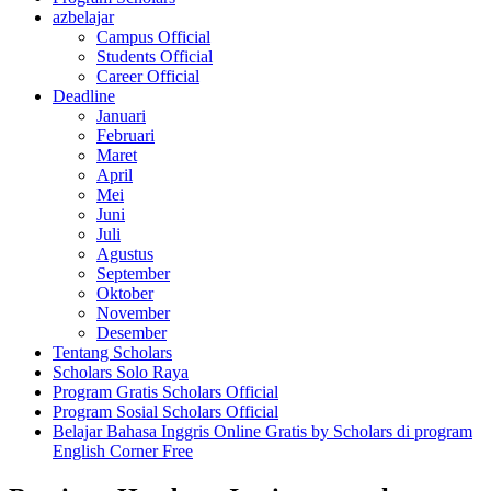
azbelajar
Campus Official
Students Official
Career Official
Deadline
Januari
Februari
Maret
April
Mei
Juni
Juli
Agustus
September
Oktober
November
Desember
Tentang Scholars
Scholars Solo Raya
Program Gratis Scholars Official
Program Sosial Scholars Official
Belajar Bahasa Inggris Online Gratis by Scholars di program
English Corner Free