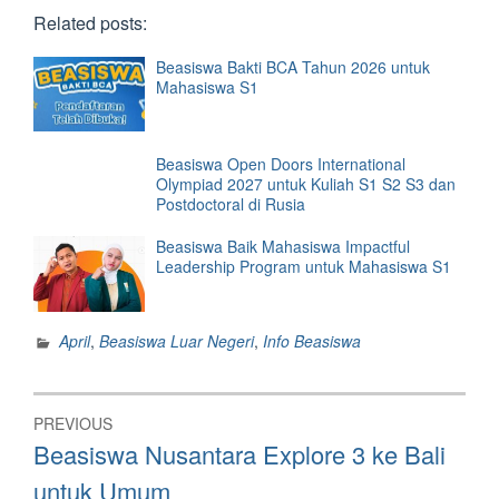
Related posts:
Beasiswa Bakti BCA Tahun 2026 untuk
Mahasiswa S1
Beasiswa Open Doors International
Olympiad 2027 untuk Kuliah S1 S2 S3 dan
Postdoctoral di Rusia
Beasiswa Baik Mahasiswa Impactful
Leadership Program untuk Mahasiswa S1
April
,
Beasiswa Luar Negeri
,
Info Beasiswa
Post
PREVIOUS
navigation
Previous
Beasiswa Nusantara Explore 3 ke Bali
post:
untuk Umum