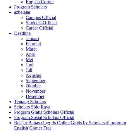
English Corner
Program Scholars
azbelajar
Campus Official
Students Official
Career Official
Deadline
Januari
Februari
Maret
April
Mei
Juni
Juli
Agustus
September
Oktober
November
Desember
Tentang Scholars
Scholars Solo Raya
Program Gratis Scholars Official
Program Sosial Scholars Official
Belajar Bahasa Inggris Online Gratis by Scholars di program
English Corner Free