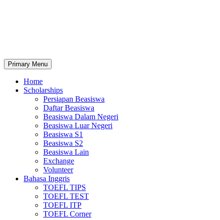
Primary Menu
Home
Scholarships
Persiapan Beasiswa
Daftar Beasiswa
Beasiswa Dalam Negeri
Beasiswa Luar Negeri
Beasiswa S1
Beasiswa S2
Beasiswa Lain
Exchange
Volunteer
Bahasa Inggris
TOEFL TIPS
TOEFL TEST
TOEFL ITP
TOEFL Corner