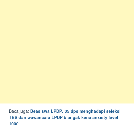
Baca juga:
Beasiswa LPDP: 35 tips menghadapi seleksi
TBS dan wawancara LPDP biar gak kena anxiety level
1000