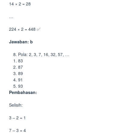
14 × 2 = 28
…
224 × 2 = 448 ✅
Jawaban: b
Pola: 2, 3, 7, 16, 32, 57, …
83
87
89
91
93
Pembahasan:
Selisih:
3 – 2 = 1
7 – 3 = 4