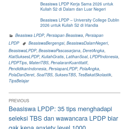
Beasiswa LPDP Kerja Sama 2026 untuk
Kuliah S2 di Dalam dan Luar Negeri
Beasiswa LPDP – University College Dublin
2026 untuk Kuliah S2 di Irlandia
Beasiswa LPDP
,
Persiapan Beasiswa
,
Persiapan
LPDP
BeasiswaBergengsi
,
BeasiswaDalamNegeri
,
BeasiswaLPDP
,
BeasiswaPascasarjana
,
DeretAngka
,
KiatSuksesLPDP
,
KuliahGratis
,
LatihanSoal
,
LPDPIndonesia
,
LPDPTips
,
MateriTBS
,
PenalaranKuantitatif
,
PendidikanIndonesia
,
PersiapanLPDP
,
PolaAngka
,
PolaDanDeret
,
SoalTBS
,
SuksesTBS
,
TesBakatSkolastik
,
TipsBelajar
Post
PREVIOUS
navigation
Previous
Beasiswa LPDP: 35 tips menghadapi
post:
seleksi TBS dan wawancara LPDP biar
gak kena anxiety level 1000