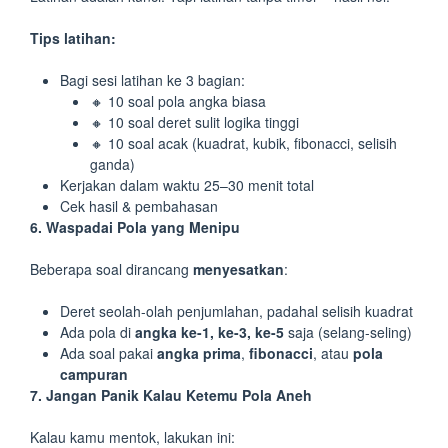
Tips latihan:
Bagi sesi latihan ke 3 bagian:
🔸 10 soal pola angka biasa
🔸 10 soal deret sulit logika tinggi
🔸 10 soal acak (kuadrat, kubik, fibonacci, selisih
ganda)
Kerjakan dalam waktu 25–30 menit total
Cek hasil & pembahasan
6. Waspadai Pola yang Menipu
Beberapa soal dirancang
menyesatkan
:
Deret seolah-olah penjumlahan, padahal selisih kuadrat
Ada pola di
angka ke-1, ke-3, ke-5
saja (selang-seling)
Ada soal pakai
angka prima
,
fibonacci
, atau
pola
campuran
7.
Jangan Panik Kalau Ketemu Pola Aneh
Kalau kamu mentok, lakukan ini: