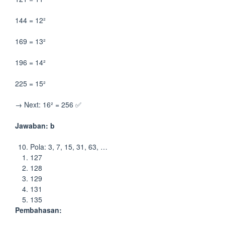
144 = 12²
169 = 13²
196 = 14²
225 = 15²
→ Next: 16² = 256 ✅
Jawaban: b
Pola: 3, 7, 15, 31, 63, …
127
128
129
131
135
Pembahasan: