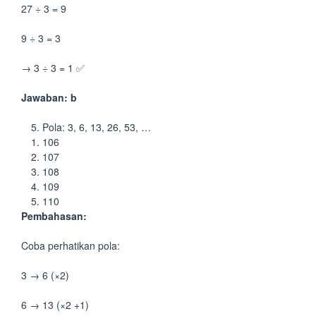
27 ÷ 3 = 9
9 ÷ 3 = 3
→ 3 ÷ 3 = 1 ✅
Jawaban: b
Pola: 3, 6, 13, 26, 53, …
106
107
108
109
110
Pembahasan:
Coba perhatikan pola:
3 → 6 (×2)
6 → 13 (×2 +1)