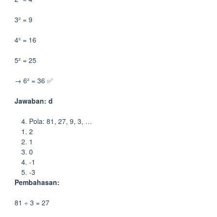
3² = 9
4² = 16
5² = 25
→ 6² = 36 ✅
Jawaban: d
Pola: 81, 27, 9, 3, …
2
1
0
-1
-3
Pembahasan:
81 ÷ 3 = 27