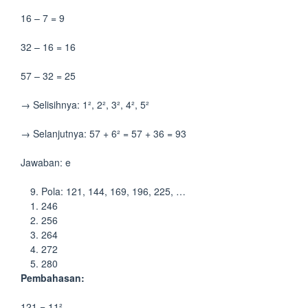
16 – 7 = 9
32 – 16 = 16
57 – 32 = 25
→ Selisihnya: 1², 2², 3², 4², 5²
→ Selanjutnya: 57 + 6² = 57 + 36 = 93
Jawaban: e
Pola: 121, 144, 169, 196, 225, …
246
256
264
272
280
Pembahasan:
121 = 11²