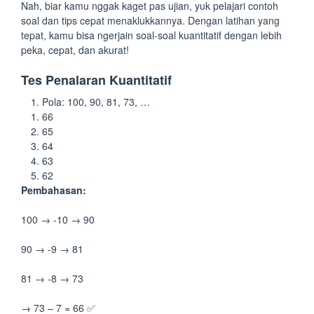
Nah, biar kamu nggak kaget pas ujian, yuk pelajari contoh
soal dan tips cepat menaklukkannya. Dengan latihan yang
tepat, kamu bisa ngerjain soal-soal kuantitatif dengan lebih
peka, cepat, dan akurat!
Tes Penalaran Kuantitatif
Pola: 100, 90, 81, 73, …
66
65
64
63
62
Pembahasan:
100 → -10 → 90
90 → -9 → 81
81 → -8 → 73
→ 73 – 7 = 66 ✅