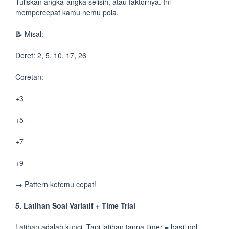
Tuliskan angka-angka selisih, atau faktornya. Ini
mempercepat kamu nemu pola.
📝 Misal:
Deret: 2, 5, 10, 17, 26
Coretan:
+3
+5
+7
+9
→ Pattern ketemu cepat!
5. Latihan Soal Variatif + Time Trial
Latihan adalah kunci. Tapi latihan tanpa timer = hasil nol.