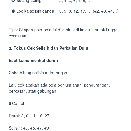
🔁 Selang-seling
2, 4, 3, 6, 4, 8, …
🧠 Logika selisih ganda
3, 5, 8, 12, 17, … (+2, +3, +4…)
Tips: Simpan pola-pola ini di otak, jadi kalau mentok tinggal
cocokkan
2. Fokus Cek Selisih dan Perkalian Dulu
Saat kamu melihat deret:
Coba hitung selisih antar angka
Lalu cek apakah ada pola penjumlahan, pengurangan,
perkalian, atau gabungan
🧪 Contoh:
Deret: 3, 6, 11, 18, 27, …
Selisih: +3, +5, +7, +9