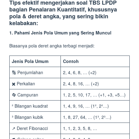
Tips efektif mengerjakan soal TBS LPDP
bagian Penalaran Kuantitatif, khususnya
pola & deret angka, yang sering bikin
kelabakan:
1.
Pahami Jenis Pola Umum yang Sering Muncul
Biasanya pola deret angka terbagi menjadi:
Jenis Pola Umum
Contoh
🔢 Penjumlahan
2, 4, 6, 8, … (+2)
✖️ Perkalian
2, 4, 8, 16, … (×2)
🔄 Campuran
1, 2, 5, 10, 17, … (+1, +3, +5…)
² Bilangan kuadrat
1, 4, 9, 16, … (1², 2²…)
³ Bilangan kubik
1, 8, 27, 64, … (1³, 2³…)
↗️ Deret Fibonacci
1, 1, 2, 3, 5, 8, …