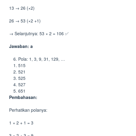
13 → 26 (×2)
26 → 53 (×2 +1)
→ Selanjutnya: 53 × 2 = 106 ✅
Jawaban: a
Pola: 1, 3, 9, 31, 129, …
515
521
525
527
651
Pembahasan:
Perhatikan polanya:
1 × 2 + 1 = 3
3 × 2 + 3 = 9