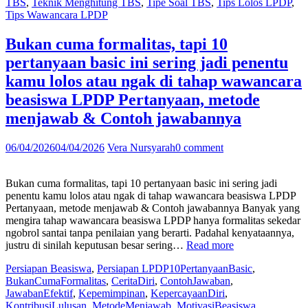
TBS
,
Teknik Menghitung TBS
,
Tipe Soal TBS
,
Tips Lolos LPDP
,
bikin
Tips Wawancara LPDP
muncul
di
seleksi
Bukan cuma formalitas, tapi 10
TBS
pertanyaan basic ini sering jadi penentu
Beasiswa
LPDP!
kamu lolos atau ngak di tahap wawancara
Peluang
beasiswa LPDP Pertanyaan, metode
&
Perbandingan”
menjawab & Contoh jawabannya
06/04/2026
04/04/2026
Vera Nursyarah
0 comment
Bukan cuma formalitas, tapi 10 pertanyaan basic ini sering jadi
penentu kamu lolos atau ngak di tahap wawancara beasiswa LPDP
Pertanyaan, metode menjawab & Contoh jawabannya Banyak yang
mengira tahap wawancara beasiswa LPDP hanya formalitas sekedar
ngobrol santai tanpa penilaian yang berarti. Padahal kenyataannya,
“Bukan
justru di sinilah keputusan besar sering…
Read more
cuma
Persiapan Beasiswa
,
Persiapan LPDP
10PertanyaanBasic
,
formalitas,
BukanCumaFormalitas
,
CeritaDiri
,
ContohJawaban
,
tapi
JawabanEfektif
,
Kepemimpinan
,
KepercayaanDiri
,
10
KontribusiLulusan
,
MetodeMenjawab
,
MotivasiBeasiswa
,
pertanyaan