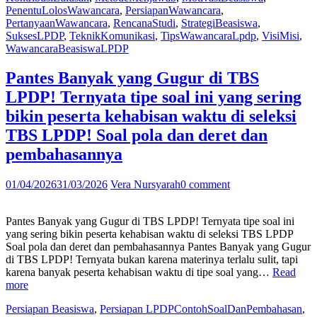
PenentuLolosWawancara
,
PersiapanWawancara
,
basic
PertanyaanWawancara
,
RencanaStudi
,
StrategiBeasiswa
,
ini
SuksesLPDP
,
TeknikKomunikasi
,
TipsWawancaraLpdp
,
VisiMisi
,
sering
WawancaraBeasiswaLPDP
jadi
penentu
kamu
Pantes Banyak yang Gugur di TBS
lolos
LPDP! Ternyata tipe soal ini yang sering
atau
ngak
bikin peserta kehabisan waktu di seleksi
di
TBS LPDP! Soal pola dan deret dan
tahap
wawancara
pembahasannya
beasiswa
LPDP
01/04/2026
31/03/2026
Vera Nursyarah
0 comment
Pertanyaan,
metode
menjawab
Pantes Banyak yang Gugur di TBS LPDP! Ternyata tipe soal ini
&
yang sering bikin peserta kehabisan waktu di seleksi TBS LPDP
Contoh
Soal pola dan deret dan pembahasannya Pantes Banyak yang Gugur
jawabannya”
di TBS LPDP! Ternyata bukan karena materinya terlalu sulit, tapi
karena banyak peserta kehabisan waktu di tipe soal yang…
Read
“Pantes
more
Banyak
Persiapan Beasiswa
,
Persiapan LPDP
ContohSoalDanPembahasan
,
yang