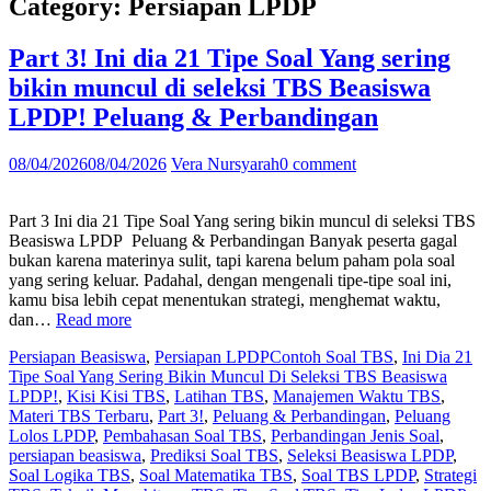
Category:
Persiapan LPDP
Part 3! Ini dia 21 Tipe Soal Yang sering
bikin muncul di seleksi TBS Beasiswa
LPDP! Peluang & Perbandingan
08/04/2026
08/04/2026
Vera Nursyarah
0 comment
Part 3 Ini dia 21 Tipe Soal Yang sering bikin muncul di seleksi TBS
Beasiswa LPDP Peluang & Perbandingan Banyak peserta gagal
bukan karena materinya sulit, tapi karena belum paham pola soal
yang sering keluar. Padahal, dengan mengenali tipe-tipe soal ini,
kamu bisa lebih cepat menentukan strategi, menghemat waktu,
“Part
dan…
Read more
3!
Persiapan Beasiswa
,
Persiapan LPDP
Contoh Soal TBS
,
Ini Dia 21
Ini
Tipe Soal Yang Sering Bikin Muncul Di Seleksi TBS Beasiswa
dia
LPDP!
,
Kisi Kisi TBS
,
Latihan TBS
,
Manajemen Waktu TBS
,
21
Materi TBS Terbaru
,
Part 3!
,
Peluang & Perbandingan
,
Peluang
Tipe
Lolos LPDP
,
Pembahasan Soal TBS
,
Perbandingan Jenis Soal
,
Soal
persiapan beasiswa
,
Prediksi Soal TBS
,
Seleksi Beasiswa LPDP
,
Yang
Soal Logika TBS
,
Soal Matematika TBS
,
Soal TBS LPDP
,
Strategi
sering