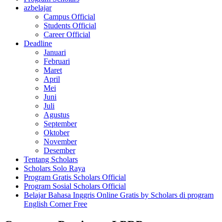
azbelajar
Campus Official
Students Official
Career Official
Deadline
Januari
Februari
Maret
April
Mei
Juni
Juli
Agustus
September
Oktober
November
Desember
Tentang Scholars
Scholars Solo Raya
Program Gratis Scholars Official
Program Sosial Scholars Official
Belajar Bahasa Inggris Online Gratis by Scholars di program
English Corner Free