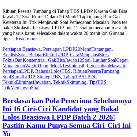
Juli
2026
Ribuan Peserta Tumbang di Tahap TBS LPDP Karena Gak Bisa
Jawab 12 Soal Rumit Dalam 20 Menit! Tapi tenang Biar Gak
Keteteran Ini Trik Menjawab Soal Pemecahan Masalah Pada tes
bakat Skolastik beasiswa LPDP, ada 12 soal pemecahan masalah
yang harus kamu selesaikan dalam waktu 20 menit loh Gimana
“Ribuan
tipe…
Read more
Peserta
Persiapan Beasiswa
,
Persiapan LPDP
20MenitTantangan
,
Tumbang
AnalisisSoal
,
BelajarEfektifLPDP
,
CaraMengatasiStres
,
di
FokusDanKonsentrasi
,
GakBisaJawab12Soal
,
LatihanSoalCepat
,
Tahap
ManajemenWaktuUjian
,
MockTestIntensif
,
PemecahanMasalah
,
TBS
PersiapanLPDP
,
RahasiaLolosTBS
,
RibuanPesertaTumbang
,
LPDP
SoalRumitLPDP
,
StrategiTBS
,
TahapTBSLPDP
,
Karena
TeknikEliminasiJawaban
,
TeknikSkimming
,
TipsTBS
,
Gak
TrikMenjawabSoal
Bisa
Jawab
12
Berdasarkan Pola Penerima Sebelumnya
Soal
Ini 16 Ciri-Ciri Kandidat yang Bakal
Rumit
Dalam
Lolos Beasiswa LPDP Batch 2 2026!
20
Pastiin Kamu Punya Semua Ciri-Ciri Ini
Menit!
Tapi
Ya