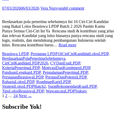
tenang
Biar
07/03/2026
06/03/2026
Vera Nursyarah
0 comment
Gak
Keteteran
Ini
Berdasarkan pola penerima sebelumnya Ini 16 Ciri-Ciri Kandidat
Trik
yang Bakal Lolos Beasiswa LPDP Batch 2 2026 Pastiin Kamu
Menjawab
Punya Semua Ciri-Ciri Ini Ya Rencana studi & kontribusi yang jelas
Soal
dan relevan Kandidat yang lolos biasanya punya rencana studi yang
Pemecahan
logis, realistis, dan mendukung pembangunan Indonesia setelah
Masalah”
“Berdasarkan
lulus. Rencana kontribusi harus…
Read more
Pola
Beasiswa LPDP
,
Persiapan LPDP
16CiriCiriKandidatLolosLPDP
,
Penerima
BerdasarkanPolaPenerimaSebelumnya
,
Sebelumnya
CiriCiriKandidatLPDP2026
,
CVDanEsaiLPDP
,
Ini
KriteriaPenerimaLPDP
,
MotivasiDanKomitmenLPDP
,
16
PanduanLengkapLPDP
,
PengalamanPenerimaLPDP
,
Ciri-
PersiapanBeasiswaLPDP
,
PrestasiDanPotensiLPDP
,
Ciri
RahasiaLolosLPDP
,
RoadmapKarirLPDP
,
Kandidat
StrategiLolosLPDPBatch2
,
SuratRekomendasiKuatLPDP
,
yang
TipsLolosBeasiswaLPDP
,
WawancaraLPDPSukses
Bakal
Posts
Page
Page
Page
1
2
…
24
Next →
Lolos
Beasiswa
navigation
LPDP
Subscribe Yok!
Batch
2