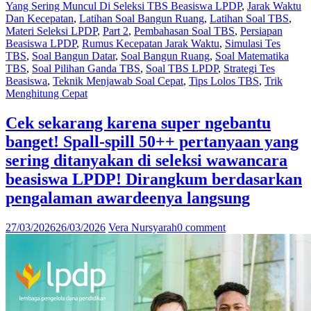
Yang Sering Muncul Di Seleksi TBS Beasiswa LPDP
,
Jarak Waktu
21
Dan Kecepatan
,
Latihan Soal Bangun Ruang
,
Latihan Soal TBS
,
tipe
Materi Seleksi LPDP
,
Part 2
,
Pembahasan Soal TBS
,
Persiapan
soal
Beasiswa LPDP
,
Rumus Kecepatan Jarak Waktu
,
Simulasi Tes
yang
TBS
,
Soal Bangun Datar
,
Soal Bangun Ruang
,
Soal Matematika
sering
TBS
,
Soal Pilihan Ganda TBS
,
Soal TBS LPDP
,
Strategi Tes
muncul
Beasiswa
,
Teknik Menjawab Soal Cepat
,
Tips Lolos TBS
,
Trik
di
Menghitung Cepat
seleksi
TBS
Beasisw
Cek sekarang karena super ngebantu
LPDP!
banget! Spall-spill 50++ pertanyaan yang
Jarak
waktu
sering ditanyakan di seleksi wawancara
dan
beasiswa LPDP! Dirangkum berdasarkan
kecepata
&
pengalaman awardeenya langsung
Bangun
datar
27/03/2026
26/03/2026
Vera Nursyarah
0 comment
dan
bangun
ruang!”