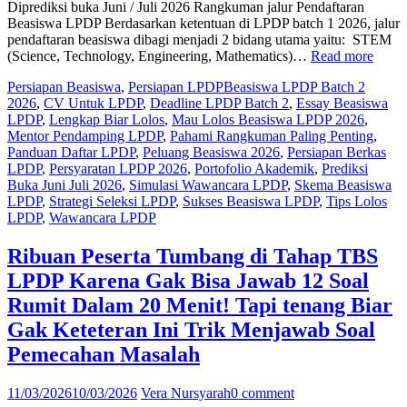
Persamaan
Diprediksi buka Juni / Juli 2026 Rangkuman jalur Pendaftaran
Linier
Beasiswa LPDP Berdasarkan ketentuan di LPDP batch 1 2026, jalur
Dua
pendaftaran beasiswa dibagi menjadi 2 bidang utama yaitu: STEM
“Mau
Variabel”
(Science, Technology, Engineering, Mathematics)…
Read more
Lolos
Persiapan Beasiswa
,
Persiapan LPDP
Beasiswa LPDP Batch 2
Beasi
2026
,
CV Untuk LPDP
,
Deadline LPDP Batch 2
,
Essay Beasiswa
LPD
LPDP
,
Lengkap Biar Lolos
,
Mau Lolos Beasiswa LPDP 2026
,
2026
Mentor Pendamping LPDP
,
Pahami Rangkuman Paling Penting
,
Paha
Panduan Daftar LPDP
,
Peluang Beasiswa 2026
,
Persiapan Berkas
Rang
LPDP
,
Persyaratan LPDP 2026
,
Portofolio Akademik
,
Prediksi
palin
Buka Juni Juli 2026
,
Simulasi Wawancara LPDP
,
Skema Beasiswa
penti
LPDP
,
Strategi Seleksi LPDP
,
Sukses Beasiswa LPDP
,
Tips Lolos
dan
LPDP
,
Wawancara LPDP
Leng
Biar
Lolos
Ribuan Peserta Tumbang di Tahap TBS
beasi
LPDP Karena Gak Bisa Jawab 12 Soal
LPD
Batch
Rumit Dalam 20 Menit! Tapi tenang Biar
2
Gak Keteteran Ini Trik Menjawab Soal
2026
Dipre
Pemecahan Masalah
buka
Juni
11/03/2026
10/03/2026
Vera Nursyarah
0 comment
/