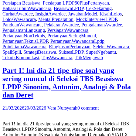
Persiapan Beasiswa
,
Persiapan LPDP
50PlusPertanyaan
,
karena
BahasaTubuhWawancara
,
BeasiswaLPDP
,
CekSekarang
,
super
CurhatAwardee
,
InsightAwardee
,
JawabanModel
,
KisahLolos
,
ngebantu
LolosWawancara
,
MentalPreparation
,
MockInterviewLPDP
,
banget!
PanduanWawancara
,
PelajaranAwardee
,
PengalamanAwardee
,
Spall-
PengalamanLangsung
,
PersiapanWawancara
,
spill
PertanyaanNonTeknis
,
PertanyaanSeringMuncul
,
50++
PertanyaanTeknisLPDP
,
PertanyaanWawancaraLpdp
,
pertanyaan
PoinUtamaWawancara
,
RingkasanPertanyaan
,
SeleksiWawancara
,
yang
SpallSpill
,
StrategiBeasiswa
,
SuksesLPDP
,
SuperNgebantu
,
sering
TeknikKomunikasi
,
TipsWawancara
,
TrikMenjawab
ditanyakan
di
seleksi
Part 1! Ini dia 21 tipe-tipe soal yang
wawancara
sering muncul di Seleksi TBS Beasiswa
beasiswa
LPDP!
LPDP Sinonim, Antonim, Analogi & Pola
Dirangkum
dan Deret
berdasarkan
pengalaman
awardeenya
21/03/2026
20/03/2026
Vera Nursyarah
0 comment
langsung”
Part 1! Ini dia 21 tipe-tipe soal yang sering muncul di Seleksi TBS
Beasiswa LPDP Sinonim, Antonim, Analogi & Pola dan Deret
Antonim Antonim (Kosa kata Arkais/Jarang Digunakan) SIAU X…