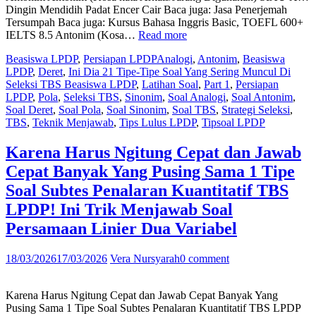
Dingin Mendidih Padat Encer Cair Baca juga: Jasa Penerjemah
Tersumpah Baca juga: Kursus Bahasa Inggris Basic, TOEFL 600+
“Part
IELTS 8.5 Antonim (Kosa…
Read more
1!
Beasiswa LPDP
,
Persiapan LPDP
Analogi
,
Antonim
,
Beasiswa
Ini
LPDP
,
Deret
,
Ini Dia 21 Tipe-Tipe Soal Yang Sering Muncul Di
dia
Seleksi TBS Beasiswa LPDP
,
Latihan Soal
,
Part 1
,
Persiapan
21
LPDP
,
Pola
,
Seleksi TBS
,
Sinonim
,
Soal Analogi
,
Soal Antonim
,
tipe-
Soal Deret
,
Soal Pola
,
Soal Sinonim
,
Soal TBS
,
Strategi Seleksi
,
tipe
TBS
,
Teknik Menjawab
,
Tips Lulus LPDP
,
Tipsoal LPDP
soal
yang
sering
Karena Harus Ngitung Cepat dan Jawab
muncul
Cepat Banyak Yang Pusing Sama 1 Tipe
di
Seleksi
Soal Subtes Penalaran Kuantitatif TBS
TBS
LPDP! Ini Trik Menjawab Soal
Beasiswa
LPDP
Persamaan Linier Dua Variabel
Sinonim,
Antonim,
18/03/2026
17/03/2026
Vera Nursyarah
0 comment
Analogi
&
Pola
Karena Harus Ngitung Cepat dan Jawab Cepat Banyak Yang
dan
Pusing Sama 1 Tipe Soal Subtes Penalaran Kuantitatif TBS LPDP
Deret”