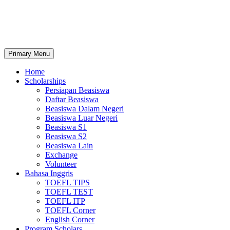
Primary Menu
Home
Scholarships
Persiapan Beasiswa
Daftar Beasiswa
Beasiswa Dalam Negeri
Beasiswa Luar Negeri
Beasiswa S1
Beasiswa S2
Beasiswa Lain
Exchange
Volunteer
Bahasa Inggris
TOEFL TIPS
TOEFL TEST
TOEFL ITP
TOEFL Corner
English Corner
Program Scholars