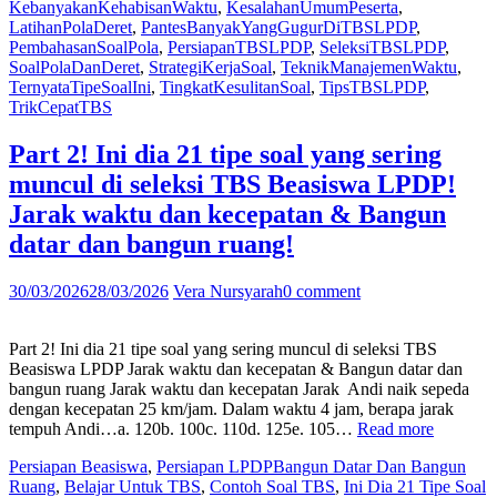
KebanyakanKehabisanWaktu
,
KesalahanUmumPeserta
,
Gugur
LatihanPolaDeret
,
PantesBanyakYangGugurDiTBSLPDP
,
di
PembahasanSoalPola
,
PersiapanTBSLPDP
,
SeleksiTBSLPDP
,
TBS
SoalPolaDanDeret
,
StrategiKerjaSoal
,
TeknikManajemenWaktu
,
LPDP!
TernyataTipeSoalIni
,
TingkatKesulitanSoal
,
TipsTBSLPDP
,
Ternyata
TrikCepatTBS
tipe
soal
ini
Part 2! Ini dia 21 tipe soal yang sering
yang
muncul di seleksi TBS Beasiswa LPDP!
sering
bikin
Jarak waktu dan kecepatan & Bangun
peserta
datar dan bangun ruang!
kehabisan
waktu
di
30/03/2026
28/03/2026
Vera Nursyarah
0 comment
seleksi
TBS
LPDP!
Part 2! Ini dia 21 tipe soal yang sering muncul di seleksi TBS
Soal
Beasiswa LPDP Jarak waktu dan kecepatan & Bangun datar dan
pola
bangun ruang Jarak waktu dan kecepatan Jarak Andi naik sepeda
dan
dengan kecepatan 25 km/jam. Dalam waktu 4 jam, berapa jarak
“Part
deret
tempuh Andi…a. 120b. 100c. 110d. 125e. 105…
Read more
2!
dan
Persiapan Beasiswa
,
Persiapan LPDP
Bangun Datar Dan Bangun
Ini
pembahasannya”
Ruang
,
Belajar Untuk TBS
,
Contoh Soal TBS
,
Ini Dia 21 Tipe Soal
dia