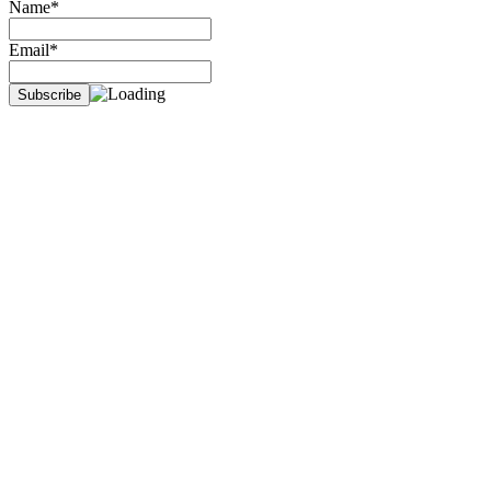
Name*
2026!
Pastiin
Email*
Kamu
Punya
Semua
Ciri-
Ciri
Ini
Ya”