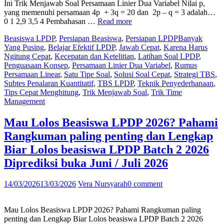
Ini Trik Menjawab Soal Persamaan Linier Dua Variabel Nilai p,
yang memenuhi persamaan 4p + 3q = 20 dan 2p – q = 3 adalah…
“Karena
0 1 2,9 3,5 4 Pembahasan …
Read more
Harus
Beasiswa LPDP
,
Persiapan Beasiswa
,
Persiapan LPDP
Banyak
Ngitung
Yang Pusing
,
Belajar Efektif LPDP
,
Jawab Cepat
,
Karena Harus
Cepat
Ngitung Cepat
,
Kecepatan dan Ketelitian
,
Latihan Soal LPDP
,
dan
Penguasaan Konsep
,
Persamaan Linier Dua Variabel
,
Rumus
Jawab
Persamaan Linear
,
Satu Tipe Soal
,
Solusi Soal Cepat
,
Strategi TBS
,
Cepat
Subtes Penalaran Kuantitatif
,
TBS LPDP
,
Teknik Penyederhanaan
,
Banyak
Tips Cepat Menghitung
,
Trik Menjawab Soal
,
Trik Time
Yang
Management
Pusing
Sama
1
Mau Lolos Beasiswa LPDP 2026? Pahami
Tipe
Rangkuman paling penting dan Lengkap
Soal
Subtes
Biar Lolos beasiswa LPDP Batch 2 2026
Penalaran
Diprediksi buka Juni / Juli 2026
Kuantitatif
TBS
LPDP!
14/03/2026
13/03/2026
Vera Nursyarah
0 comment
Ini
Trik
Menjawab
Mau Lolos Beasiswa LPDP 2026? Pahami Rangkuman paling
Soal
penting dan Lengkap Biar Lolos beasiswa LPDP Batch 2 2026