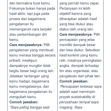
dan bermakna buat kamu.
yang pernah kamu capai.
Fokusnya bukan hanya pada
Pertanyaan ini lebih
hasil akhir, tapi juga pada
objektif karena yang
proses dan bagaimana
diharapkan adalah hasil
pengalaman itu
yang bisa diukur atau
memengaruhi cara berpikir
diakui oleh orang lain.
atau perkembangan diri
Cara menjawabnya:
Pilih
kamu.
pencapaian yang jelas
Cara menjawabnya:
Pilih
memiliki dampak besar
pengalaman yang membuat
dan bisa diukur. Sebutkan
kamu merasa bangga secara
hasil konkret yang kamu
pribadi, meskipun
raih, misalnya peningkatan
dampaknya mungkin tidak
angka, dampak terhadap
begitu besar bagi orang lain.
tim atau organisasi, atau
Jelaskan tantangan yang
pengakuan dari pihak lain.
kamu hadapi, bagaimana
Contoh jawaban:
kamu mengatasinya, dan
“Pencapaian terbesar saya
bagaimana pengalaman itu
adalah saat memimpin
mengubah kamu.
proyek sustainability di
Contoh jawaban:
perusahaan tempat saya
“Saya paling bangga saat
magang. Saya