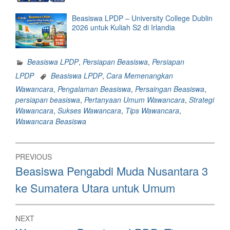
Beasiswa LPDP – University College Dublin
2026 untuk Kuliah S2 di Irlandia
Beasiswa LPDP
,
Persiapan Beasiswa
,
Persiapan
LPDP
Beasiswa LPDP
,
Cara Memenangkan
Wawancara
,
Pengalaman Beasiswa
,
Persaingan Beasiswa
,
persiapan beasiswa
,
Pertanyaan Umum Wawancara
,
Strategi
Wawancara
,
Sukses Wawancara
,
Tips Wawancara
,
Wawancara Beasiswa
Post
PREVIOUS
navigation
Previous
Beasiswa Pengabdi Muda Nusantara 3
post:
ke Sumatera Utara untuk Umum
NEXT
Next