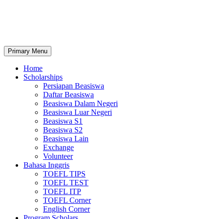
Primary Menu
Home
Scholarships
Persiapan Beasiswa
Daftar Beasiswa
Beasiswa Dalam Negeri
Beasiswa Luar Negeri
Beasiswa S1
Beasiswa S2
Beasiswa Lain
Exchange
Volunteer
Bahasa Inggris
TOEFL TIPS
TOEFL TEST
TOEFL ITP
TOEFL Corner
English Corner
Program Scholars