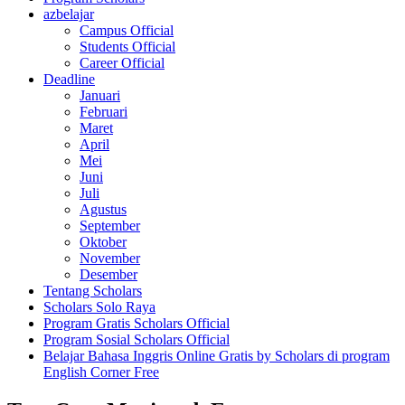
azbelajar
Campus Official
Students Official
Career Official
Deadline
Januari
Februari
Maret
April
Mei
Juni
Juli
Agustus
September
Oktober
November
Desember
Tentang Scholars
Scholars Solo Raya
Program Gratis Scholars Official
Program Sosial Scholars Official
Belajar Bahasa Inggris Online Gratis by Scholars di program
English Corner Free