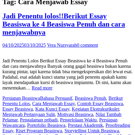
Tag:
Cara Menjawab Essay
Jadi Penentu lolos!!Berikut Essay
Beasiswa ke 4 Beasiswa Penuh dan cara
menjawabnya
04/10/2025
03/10/2025
Vera Nursyarah
0 comment
Jadi Penentu Lolos Berikut Essay Beasiswa ke 4 Beasiswa Penuh
dan cara menjawabnya Banyak orang gagal beasiswa bukan karena
kurang pintar, tapi karena tidak bisa mengekspresikan diri lewat esai.
Padahal, esai adalah kunci utama yang jadi penentu apakah kamu
layak mendapatkan kursi di beasiswa impianmu. Di sini, kamu akan
“Jadi
menemukan…
Read more
Penentu
Persiapan Beasiswa
Bahasa Persuasif
,
Beasiswa Penuh
,
Berikut
lolos!!Berikut
Penentu Lolos
,
Cara Menjawab Essay
,
Contoh Essay Beasiswa
,
Essay
Essay Beasiswa
,
Kata Kunci Essay
,
Kegiatan Ekstrakurikuler
,
Beasiswa
Menjawab Pertanyaan Sulit
,
Motivasi Beasiswa
,
Nilai Tambah
ke
Pelamar
,
Pengalaman pribadi
,
Pengelolaan Waktu
,
Persiapan
4
Wawancara
,
Portofolio Beasiswa
,
Prestasi Akademik
,
Proofreading
Beasiswa
Essay
,
Riset Program Beasiswa
,
Storytelling Untuk Beasiswa
,
Penuh