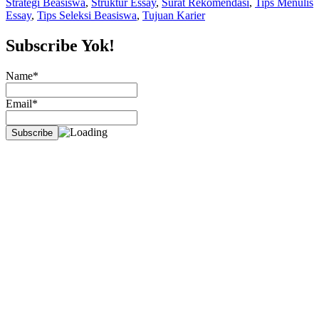
Strategi Beasiswa
,
Struktur Essay
,
Surat Rekomendasi
,
Tips Menulis
dan
Essay
,
Tips Seleksi Beasiswa
,
Tujuan Karier
cara
menjawabnya”
Subscribe Yok!
Name*
Email*