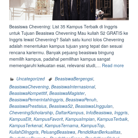
Beasiswa Chevening: List 35 Kampus Terbaik di Inggris
untuk Tujuan Beasiswa Chevening Mau kuliah S2 GRATIS ke
Inggris lewat Chevening? Salah satu kunci lolos Chevening
adalah menentukan kampus tujuan yang tepat dan sesuai
rencana kariermu. Banyak pejuang beasiswa bingung
memilih kampus, padahal pemilihan kampus sangat
“Beasi
memengaruhi kekuatan esai, relevansi studi,…
Read more
Cheven
List
Uncategorized
BeasiswaBergengsi
,
35
BeasiswaChevening
,
BeasiswaInternasional
,
Kampu
BeasiswaKompetitif
,
BeasiswaMagister
,
Terbaik
BeasiswaPemerintahInggris
,
BeasiswaPenuh
,
di
BeasiswaPrestisius
,
BeasiswaS2
,
BeasiswaUnggulan
,
Inggris
CheveningScholarship
,
DaftarKampus
,
InfoBeasiswa
,
Inggris
,
untuk
KampusElit
,
KampusFavorit
,
KampusImpian
,
KampusTerbaik
,
Tujuan
KampusTerkenal
,
KampusTernama
,
KampusTop
,
Beasis
KuliahDiInggris
,
PeluangBeasiswa
,
PendidikanBerkualitas
,
Cheven