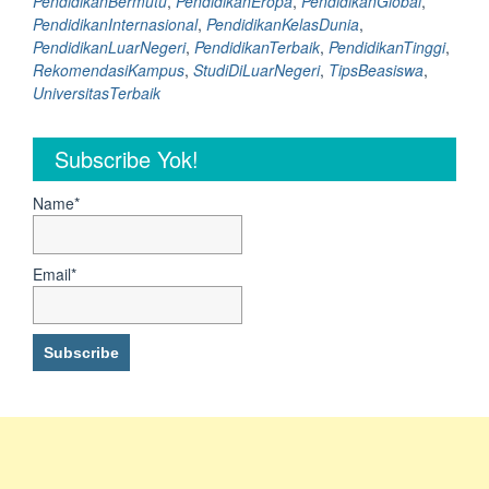
PendidikanBermutu
,
PendidikanEropa
,
PendidikanGlobal
,
PendidikanInternasional
,
PendidikanKelasDunia
,
PendidikanLuarNegeri
,
PendidikanTerbaik
,
PendidikanTinggi
,
RekomendasiKampus
,
StudiDiLuarNegeri
,
TipsBeasiswa
,
UniversitasTerbaik
Subscribe Yok!
Name*
Email*