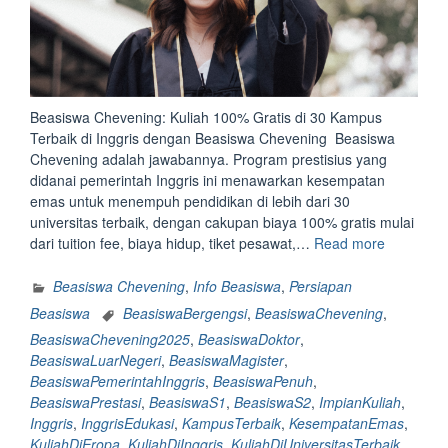
Beasiswa Chevening: Kuliah 100% Gratis di 30 Kampus
Terbaik di Inggris dengan Beasiswa Chevening Beasiswa
Chevening adalah jawabannya. Program prestisius yang
didanai pemerintah Inggris ini menawarkan kesempatan
emas untuk menempuh pendidikan di lebih dari 30
universitas terbaik, dengan cakupan biaya 100% gratis mulai
“Beasisw
dari tuition fee, biaya hidup, tiket pesawat,…
Read more
Chevenin
Kuliah
Beasiswa Chevening
,
Info Beasiswa
,
Persiapan
100%
Beasiswa
BeasiswaBergengsi
,
BeasiswaChevening
,
Gratis
BeasiswaChevening2025
,
BeasiswaDoktor
,
di
BeasiswaLuarNegeri
,
BeasiswaMagister
,
30
BeasiswaPemerintahInggris
,
BeasiswaPenuh
,
Kampus
BeasiswaPrestasi
,
BeasiswaS1
,
BeasiswaS2
,
ImpianKuliah
,
Terbaik
Inggris
,
InggrisEdukasi
,
KampusTerbaik
,
KesempatanEmas
,
di
KuliahDiEropa
,
KuliahDiInggris
,
KuliahDiUniversitasTerbaik
,