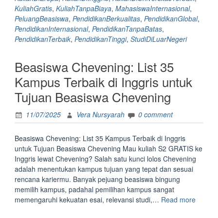
Inggris
KuliahGratis
,
KuliahTanpaBiaya
,
MahasiswaInternasional
,
dengan
PeluangBeasiswa
,
PendidikanBerkualitas
,
PendidikanGlobal
,
Beasiswa
PendidikanInternasional
,
PendidikanTanpaBatas
,
Chevening
PendidikanTerbaik
,
PendidikanTinggi
,
StudiDiLuarNegeri
Beasiswa Chevening: List 35
Kampus Terbaik di Inggris untuk
Tujuan Beasiswa Chevening
11/07/2025
Vera Nursyarah
0 comment
Beasiswa Chevening: List 35 Kampus Terbaik di Inggris
untuk Tujuan Beasiswa Chevening Mau kuliah S2 GRATIS ke
Inggris lewat Chevening? Salah satu kunci lolos Chevening
adalah menentukan kampus tujuan yang tepat dan sesuai
rencana kariermu. Banyak pejuang beasiswa bingung
memilih kampus, padahal pemilihan kampus sangat
“Beasi
memengaruhi kekuatan esai, relevansi studi,…
Read more
Cheven