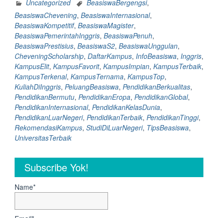
List
Uncategorized
BeasiswaBergengsi
,
35
BeasiswaChevening
,
BeasiswaInternasional
,
Kampu
BeasiswaKompetitif
,
BeasiswaMagister
,
Terbaik
BeasiswaPemerintahInggris
,
BeasiswaPenuh
,
di
BeasiswaPrestisius
,
BeasiswaS2
,
BeasiswaUnggulan
,
Inggris
CheveningScholarship
,
DaftarKampus
,
InfoBeasiswa
,
Inggris
,
untuk
KampusElit
,
KampusFavorit
,
KampusImpian
,
KampusTerbaik
,
Tujuan
KampusTerkenal
,
KampusTernama
,
KampusTop
,
Beasis
KuliahDiInggris
,
PeluangBeasiswa
,
PendidikanBerkualitas
,
Cheven
PendidikanBermutu
,
PendidikanEropa
,
PendidikanGlobal
,
PendidikanInternasional
,
PendidikanKelasDunia
,
PendidikanLuarNegeri
,
PendidikanTerbaik
,
PendidikanTinggi
,
RekomendasiKampus
,
StudiDiLuarNegeri
,
TipsBeasiswa
,
UniversitasTerbaik
Subscribe Yok!
Name*