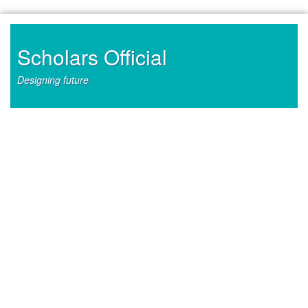
Skip
to
content
Scholars Official
Designing future