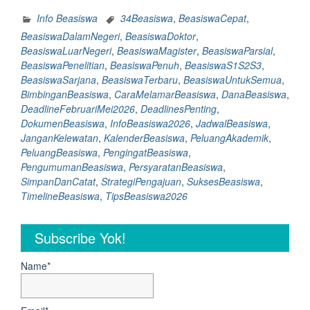
dan
Catat
Info Beasiswa
34Beasiswa
,
BeasiswaCepat
,
34
BeasiswaDalamNegeri
,
BeasiswaDoktor
,
Beasiswa
BeasiswaLuarNegeri
,
BeasiswaMagister
,
BeasiswaParsial
,
S1,
BeasiswaPenelitian
,
BeasiswaPenuh
,
BeasiswaS1S2S3
,
S2
BeasiswaSarjana
,
BeasiswaTerbaru
,
BeasiswaUntukSemua
,
dan
BimbinganBeasiswa
,
CaraMelamarBeasiswa
,
DanaBeasiswa
,
S3
DeadlineFebruariMei2026
,
DeadlinesPenting
,
dengan
DokumenBeasiswa
,
InfoBeasiswa2026
,
JadwalBeasiswa
,
deadline
JanganKelewatan
,
KalenderBeasiswa
,
PeluangAkademik
,
Februari
PeluangBeasiswa
,
PengingatBeasiswa
,
–
PengumumanBeasiswa
,
PersyaratanBeasiswa
,
Mei
SimpanDanCatat
,
StrategiPengajuan
,
SuksesBeasiswa
,
2026
TimelineBeasiswa
,
TipsBeasiswa2026
Jangan
Sampai
Subscribe Yok!
Kelewatan
Timeline
Pentingnya”
Name*