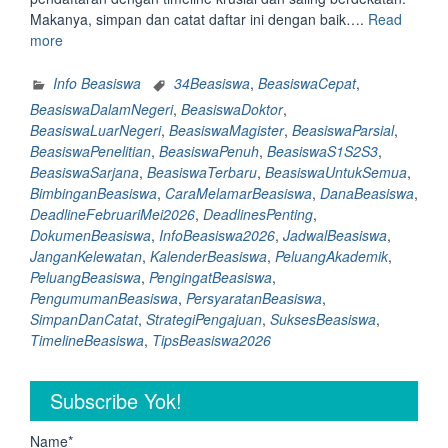
Makanya, simpan dan catat daftar ini dengan baik….
Read
“Simpan
more
dan
Catat
Info Beasiswa
34Beasiswa
,
BeasiswaCepat
,
34
BeasiswaDalamNegeri
,
BeasiswaDoktor
,
Beasiswa
BeasiswaLuarNegeri
,
BeasiswaMagister
,
BeasiswaParsial
,
S1,
BeasiswaPenelitian
,
BeasiswaPenuh
,
BeasiswaS1S2S3
,
S2
BeasiswaSarjana
,
BeasiswaTerbaru
,
BeasiswaUntukSemua
,
dan
BimbinganBeasiswa
,
CaraMelamarBeasiswa
,
DanaBeasiswa
,
S3
DeadlineFebruariMei2026
,
DeadlinesPenting
,
dengan
DokumenBeasiswa
,
InfoBeasiswa2026
,
JadwalBeasiswa
,
deadline
JanganKelewatan
,
KalenderBeasiswa
,
PeluangAkademik
,
Februari
PeluangBeasiswa
,
PengingatBeasiswa
,
–
PengumumanBeasiswa
,
PersyaratanBeasiswa
,
Mei
SimpanDanCatat
,
StrategiPengajuan
,
SuksesBeasiswa
,
2026
TimelineBeasiswa
,
TipsBeasiswa2026
Jangan
Sampai
Subscribe Yok!
Kelewatan
Timeline
Pentingnya”
Name*