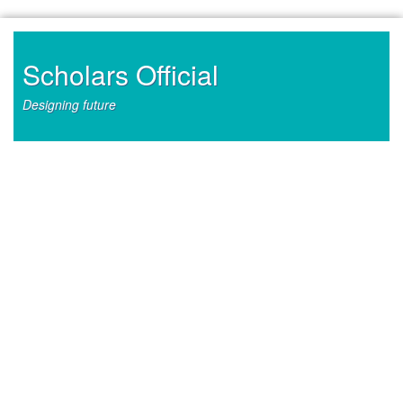
Skip
to
content
Scholars Official
Designing future