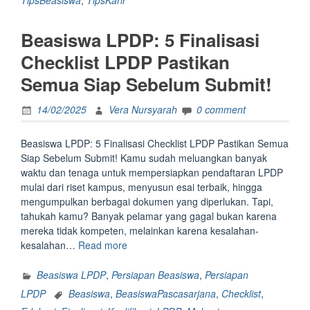
TipsBeasiswa
,
TipsKarir
Biar
Lolos
Beasiswa LPDP: 5 Finalisasi
Seleksi
Beasiswa
Checklist LPDP Pastikan
Unggulan.
Semua Siap Sebelum Submit!
Dijamin
Bikin
14/02/2025
Vera Nursyarah
0 comment
Reviewer
Melirik!”
Beasiswa LPDP: 5 Finalisasi Checklist LPDP Pastikan Semua
Siap Sebelum Submit! Kamu sudah meluangkan banyak
waktu dan tenaga untuk mempersiapkan pendaftaran LPDP
mulai dari riset kampus, menyusun esai terbaik, hingga
mengumpulkan berbagai dokumen yang diperlukan. Tapi,
tahukah kamu? Banyak pelamar yang gagal bukan karena
mereka tidak kompeten, melainkan karena kesalahan-
“<strong>Beasiswa
kesalahan…
Read more
LPDP:
5
Beasiswa LPDP
,
Persiapan Beasiswa
,
Persiapan
Finalisasi
LPDP
Beasiswa
,
BeasiswaPascasarjana
,
Checklist
,
Checklist