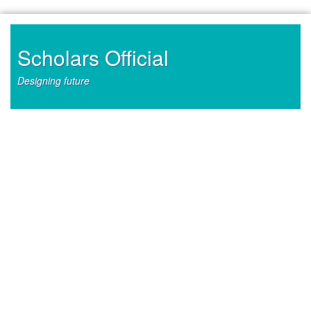
Skip
to
content
Scholars Official
Designing future