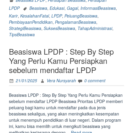
Beasiswa LPDP
,
Persiapan Beasiswa
,
Persiapan
6
LPDP
Beasiswa
,
Edukasi
,
Gagal
,
InformasiBeasiswa
,
Kesalahan
Karir
,
KesalahanFatal
,
LPDP
,
PeluangBeasiswa
,
Fatal
PembiayaanPendidikan
,
PengalamanBeasiswa
,
Yang
StrategiBeasiswa
,
SuksesBeasiswa
,
TahapAdministrasi
,
Bisa
TipsBeasiswa
Membuat
Gagal
Beasiswa LPDP : Step By Step
di
Tahap
Yang Perlu Kamu Persiapkan
Administra
sebelum mendaftar LPDP
Beasiswa
LPDP”
21/01/2025
Vera Nursyarah
0 comment
Beasiswa LPDP : Step By Step Yang Perlu Kamu Persiapkan
sebelum mendaftar LPDP Beasiswa Prioritas LPDP memberi
peluang bagi kamu untuk mendaftar pada dua jenis
beasiswa sekaligus, yang akan meningkatkan kesempatan
untuk menempuh pendidikan di luar negeri. Dalam program
ini, kamu bisa memilih untuk mengikuti beasiswa yang
“Beasiswa
melibatkan kerjasama dengan…
Read more