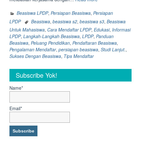
LPDP
:
Beasiswa LPDP
,
Persiapan Beasiswa
,
Persiapan
Step
LPDP
Beasiswa
,
beasiswa s2
,
beasiswa s3
,
Beasiswa
By
Untuk Mahasiswa
,
Cara Mendaftar LPDP
,
Edukasi
,
Informasi
Step
LPDP
,
Langkah-Langkah Beasiswa
,
LPDP
,
Panduan
Yang
Beasiswa
,
Peluang Pendidikan
,
Pendaftaran Beasiswa
,
Perlu
Pengalaman Mendaftar
,
persiapan beasiswa
,
Studi Lanjut.
,
Kamu
Sukses Dengan Beasiswa
,
Tips Mendaftar
Persiapkan
sebelum
mendaftar
Subscribe Yok!
LPDP”
Name*
Email*