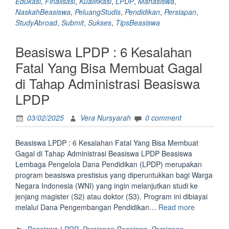
Edukasi
,
Finalisasi
,
Kualifikasi
,
LPDP
,
Mahasiswa
,
LPDP
NaskahBeasiswa
,
PeluangStudis
,
Pendidikan
,
Persiapan
,
Pastikan
StudyAbroad
,
Submit
,
Sukses
,
TipsBeasiswa
Semua
Siap
Beasiswa LPDP : 6 Kesalahan
Sebelum
Submit!
Fatal Yang Bisa Membuat Gagal
</strong>”
di Tahap Administrasi Beasiswa
LPDP
03/02/2025
Vera Nursyarah
0 comment
Beasiswa LPDP : 6 Kesalahan Fatal Yang Bisa Membuat
Gagal di Tahap Administrasi Beasiswa LPDP Beasiswa
Lembaga Pengelola Dana Pendidikan (LPDP) merupakan
program beasiswa prestisius yang diperuntukkan bagi Warga
Negara Indonesia (WNI) yang ingin melanjutkan studi ke
jenjang magister (S2) atau doktor (S3). Program ini dibiayai
“Beasiswa
melalui Dana Pengembangan Pendidikan…
Read more
LPDP
: