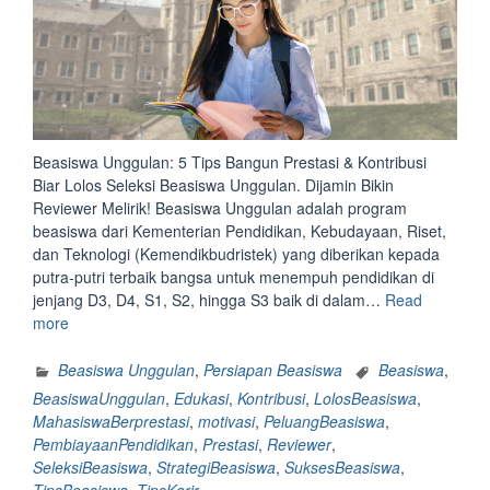
Beasiswa Unggulan: 5 Tips Bangun Prestasi & Kontribusi
Biar Lolos Seleksi Beasiswa Unggulan. Dijamin Bikin
Reviewer Melirik! Beasiswa Unggulan adalah program
beasiswa dari Kementerian Pendidikan, Kebudayaan, Riset,
dan Teknologi (Kemendikbudristek) yang diberikan kepada
putra-putri terbaik bangsa untuk menempuh pendidikan di
jenjang D3, D4, S1, S2, hingga S3 baik di dalam…
Read
“Beasiswa
more
Unggulan:
5
Beasiswa Unggulan
,
Persiapan Beasiswa
Beasiswa
,
Tips
BeasiswaUnggulan
,
Edukasi
,
Kontribusi
,
LolosBeasiswa
,
Bangun
MahasiswaBerprestasi
,
motivasi
,
PeluangBeasiswa
,
Prestasi
PembiayaanPendidikan
,
Prestasi
,
Reviewer
,
&
SeleksiBeasiswa
,
StrategiBeasiswa
,
SuksesBeasiswa
,
Kontribusi