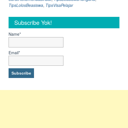
langsung”
TipsLolosBeasiswa
,
TipsVisaPelajar
Subscribe Yok!
Name*
Email*