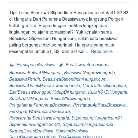
Tips Lolos Beasiswa Stipendium Hungaricum untuk S1 S2 S3
di Hungaria Dari Penerima Beasiswanya langsung Pengen
kuliah gratis di Eropa dengan fasilitas lengkap dan
lingkungan belajar internasional? Yuk kenalan sama
Beasiswa Stipendium Hungaricum, salah satu beasiswa
paling bergengsi dari pemerintah Hungaria yang buka
“Tips
kesempatan untuk S1, S2, dan S3! Kali…
Read more
Lolos
Beasiswa
Persiapan Beasiswa
BeasiswaInternasional
,
Stipendium
BeasiswaKuliahDiHungaria
,
BeasiswaNegaraHungaria
,
Hungaricum
BeasiswaPenuh
,
BeasiswaStipendiumHungaricum
,
untuk
BeasiswaUntukMahasiswaIndonesia
,
CaraDaftarStipendium
,
S1
EsaiBeasiswaUnggul
,
HidupDiHungaria
,
KuliahS1DiHungaria
,
S2
KuliahS2DiHungaria
,
KuliahS3DiHungaria
,
S3
PengalamanPenerimaBeasiswa
,
PersiapanAplikasiBeasiswa
,
di
PersiapanWawancaraBeasiswa
,
Hungaria
PersyaratanBeasiswaHungaria
,
StipendiumHungaricumS1
,
Dari
StipendiumHungaricumS2
,
StipendiumHungaricumS3
,
Penerima
StrategiLolosBeasiswa
,
SuksesBeasiswa
,
Beasiswanya
SuratRekomendasiKuat
,
TipsBeasiswaHungaria
,