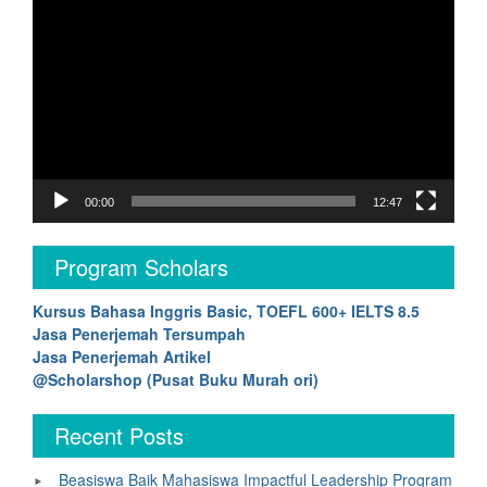
Player
00:00
12:47
Program Scholars
Kursus Bahasa Inggris Basic, TOEFL 600+ IELTS 8.5
Jasa Penerjemah Tersumpah
Jasa Penerjemah Artikel
@Scholarshop (Pusat Buku Murah ori)
Recent Posts
Beasiswa Baik Mahasiswa Impactful Leadership Program