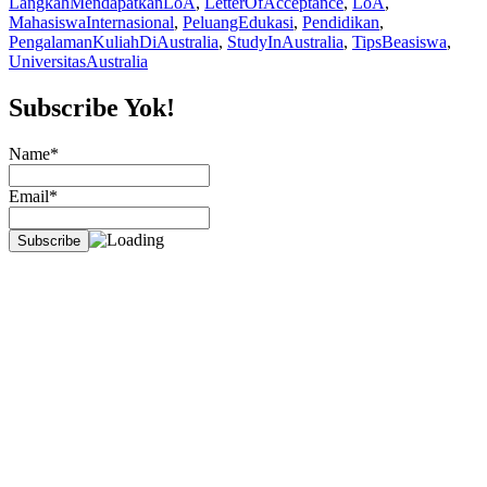
LangkahMendapatkanLoA
,
LetterOfAcceptance
,
LoA
,
MahasiswaInternasional
,
PeluangEdukasi
,
Pendidikan
,
PengalamanKuliahDiAustralia
,
StudyInAustralia
,
TipsBeasiswa
,
UniversitasAustralia
Subscribe Yok!
Name*
Email*