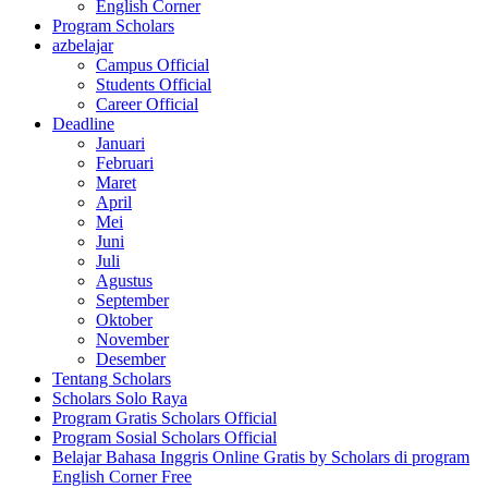
English Corner
Program Scholars
azbelajar
Campus Official
Students Official
Career Official
Deadline
Januari
Februari
Maret
April
Mei
Juni
Juli
Agustus
September
Oktober
November
Desember
Tentang Scholars
Scholars Solo Raya
Program Gratis Scholars Official
Program Sosial Scholars Official
Belajar Bahasa Inggris Online Gratis by Scholars di program
English Corner Free