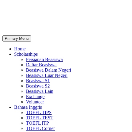
Primary Menu
Home
Scholarships
Persiapan Beasiswa
Daftar Beasiswa
Beasiswa Dalam Negeri
Beasiswa Luar Negeri
Beasiswa S1
Beasiswa S2
Beasiswa Lain
Exchange
Volunteer
Bahasa Inggris
TOEFL TIPS
TOEFL TEST
TOEFL ITP
TOEFL Corner