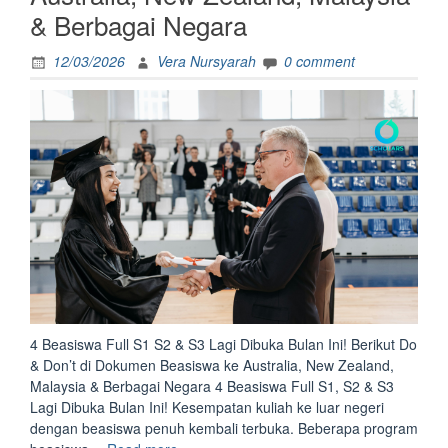
Vs.
& Berbagai Negara
Beasi
Jepan
12/03/2026
Vera Nursyarah
0 comment
Vs.
Beasi
Berba
Negar
Beasi
AAS
|
Beasi
MEXT
|
Beasi
BIB
|
Beasi
4 Beasiswa Full S1 S2 & S3 Lagi Dibuka Bulan Ini! Berikut Do
Talent
& Don’t di Dokumen Beasiswa ke Australia, New Zealand,
Malaysia & Berbagai Negara 4 Beasiswa Full S1, S2 & S3
Lagi Dibuka Bulan Ini! Kesempatan kuliah ke luar negeri
dengan beasiswa penuh kembali terbuka. Beberapa program