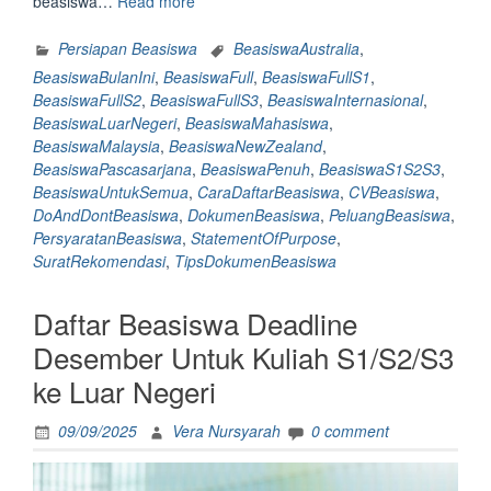
“4
beasiswa…
Read more
Beasiswa
Full
Persiapan Beasiswa
BeasiswaAustralia
,
S1
BeasiswaBulanIni
,
BeasiswaFull
,
BeasiswaFullS1
,
S2
BeasiswaFullS2
,
BeasiswaFullS3
,
BeasiswaInternasional
,
&
BeasiswaLuarNegeri
,
BeasiswaMahasiswa
,
S3
BeasiswaMalaysia
,
BeasiswaNewZealand
,
Lagi
BeasiswaPascasarjana
,
BeasiswaPenuh
,
BeasiswaS1S2S3
,
Dibuka
BeasiswaUntukSemua
,
CaraDaftarBeasiswa
,
CVBeasiswa
,
Bulan
DoAndDontBeasiswa
,
DokumenBeasiswa
,
PeluangBeasiswa
,
Ini!
PersyaratanBeasiswa
,
StatementOfPurpose
,
Berikut
SuratRekomendasi
,
TipsDokumenBeasiswa
Do
&
Daftar Beasiswa Deadline
Don’t
di
Desember Untuk Kuliah S1/S2/S3
Dokumen
ke Luar Negeri
Beasiswa
ke
09/09/2025
Vera Nursyarah
0 comment
Australia,
New
Zealand,