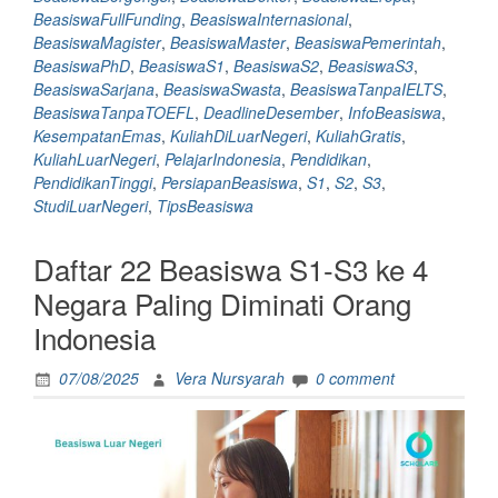
Kuliah
BeasiswaFullFunding
,
BeasiswaInternasional
,
S1/S2/S3
BeasiswaMagister
,
BeasiswaMaster
,
BeasiswaPemerintah
,
ke
BeasiswaPhD
,
BeasiswaS1
,
BeasiswaS2
,
BeasiswaS3
,
Luar
BeasiswaSarjana
,
BeasiswaSwasta
,
BeasiswaTanpaIELTS
,
Negeri”
BeasiswaTanpaTOEFL
,
DeadlineDesember
,
InfoBeasiswa
,
KesempatanEmas
,
KuliahDiLuarNegeri
,
KuliahGratis
,
KuliahLuarNegeri
,
PelajarIndonesia
,
Pendidikan
,
PendidikanTinggi
,
PersiapanBeasiswa
,
S1
,
S2
,
S3
,
StudiLuarNegeri
,
TipsBeasiswa
Daftar 22 Beasiswa S1-S3 ke 4
Negara Paling Diminati Orang
Indonesia
07/08/2025
Vera Nursyarah
0 comment