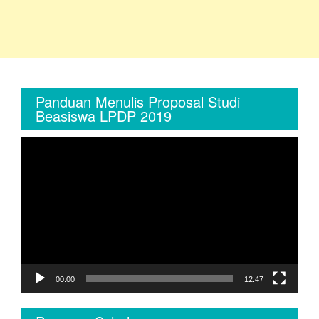
Panduan Menulis Proposal Studi
Beasiswa LPDP 2019
Video
Player
00:00
12:47