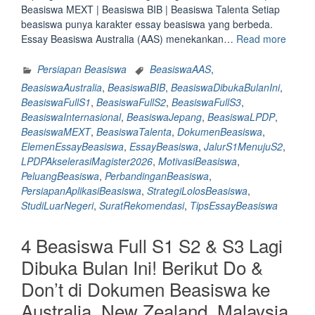
Beasiswa MEXT | Beasiswa BIB | Beasiswa Talenta Setiap
beasiswa punya karakter essay beasiswa yang berbeda.
“4
Essay Beasiswa Australia (AAS) menekankan…
Read more
Beasi
Full
Persiapan Beasiswa
BeasiswaAAS
,
S1
BeasiswaAustralia
,
BeasiswaBIB
,
BeasiswaDibukaBulanIni
,
S2
BeasiswaFullS1
,
BeasiswaFullS2
,
BeasiswaFullS3
,
&
BeasiswaInternasional
,
BeasiswaJepang
,
BeasiswaLPDP
,
S3
BeasiswaMEXT
,
BeasiswaTalenta
,
DokumenBeasiswa
,
Lagi
ElemenEssayBeasiswa
,
EssayBeasiswa
,
JalurS1MenujuS2
,
Dibuk
LPDPAkselerasiMagister2026
,
MotivasiBeasiswa
,
Bulan
PeluangBeasiswa
,
PerbandinganBeasiswa
,
Ini
PersiapanAplikasiBeasiswa
,
StrategiLolosBeasiswa
,
Eleme
StudiLuarNegeri
,
SuratRekomendasi
,
TipsEssayBeasiswa
yang
harus
4 Beasiswa Full S1 S2 & S3 Lagi
ada
di
Dibuka Bulan Ini! Berikut Do &
Essay
Don’t di Dokumen Beasiswa ke
Beasi
Austra
Australia, New Zealand, Malaysia