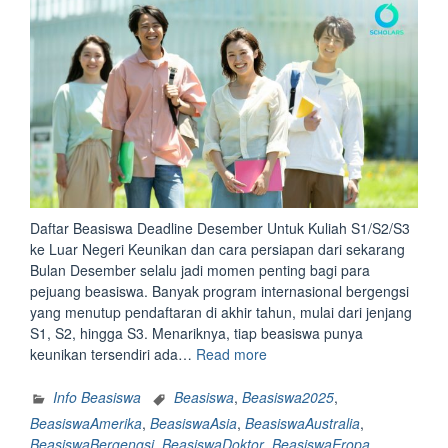
Malaysia
&
Berbagai
Negara”
Daftar Beasiswa Deadline Desember Untuk Kuliah S1/S2/S3
ke Luar Negeri Keunikan dan cara persiapan dari sekarang
Bulan Desember selalu jadi momen penting bagi para
pejuang beasiswa. Banyak program internasional bergengsi
yang menutup pendaftaran di akhir tahun, mulai dari jenjang
S1, S2, hingga S3. Menariknya, tiap beasiswa punya
“Daftar
keunikan tersendiri ada…
Read more
Beasiswa
Deadline
Info Beasiswa
Beasiswa
,
Beasiswa2025
,
Desember
BeasiswaAmerika
,
BeasiswaAsia
,
BeasiswaAustralia
,
Untuk
BeasiswaBergengsi
,
BeasiswaDoktor
,
BeasiswaEropa
,