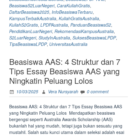
Terbaik
BeasiswaS2LuarNegeri
,
CaraKuliahGratis
,
di
DaftarBeasiswa2025
,
InfoBeasiswaTerbaru
,
Australia
KampusTerbaikAustralia
,
KuliahGratisAustralia
,
dan
KuliahS2Gratis
,
LPDPAustralia
,
PanduanBeasiswaS2
,
Cara
PendidikanLuarNegeri
,
RekomendasiKampusAustralia
,
Kuliah
S2LuarNegeri
,
StudyInAustralia
,
SuksesBeasiswaLPDP
,
S2
TipsBeasiswaLPDP
,
UniversitasAustralia
Full
Gratis</strong>”
Beasiswa AAS: 4 Struktur dan 7
Tips Essay Beasiswa AAS yang
Ningkatin Peluang Lolos
10/03/2025
Vera Nursyarah
0 comment
Beasiswa AAS: 4 Struktur dan 7 Tips Essay Beasiswa AAS
yang Ningkatin Peluang Lolos Mendapatkan beasiswa
bergengsi seperti Australia Awards Scholarship (AAS)
bukanlah hal yang mudah, tetapi juga bukan sesuatu yang
mustahil. Salah satu kunci utama dalam seleksi adalah esai