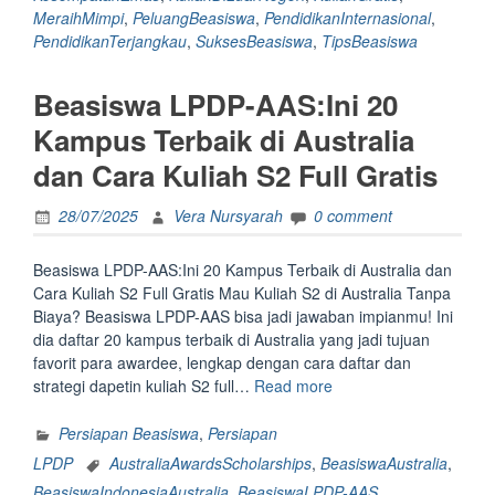
MeraihMimpi
,
PeluangBeasiswa
,
PendidikanInternasional
,
PendidikanTerjangkau
,
SuksesBeasiswa
,
TipsBeasiswa
Beasiswa LPDP-AAS:Ini 20
Kampus Terbaik di Australia
dan Cara Kuliah S2 Full Gratis
28/07/2025
Vera Nursyarah
0 comment
Beasiswa LPDP-AAS:Ini 20 Kampus Terbaik di Australia dan
Cara Kuliah S2 Full Gratis Mau Kuliah S2 di Australia Tanpa
Biaya? Beasiswa LPDP-AAS bisa jadi jawaban impianmu! Ini
dia daftar 20 kampus terbaik di Australia yang jadi tujuan
favorit para awardee, lengkap dengan cara daftar dan
“<strong>Beasiswa
strategi dapetin kuliah S2 full…
Read more
LPDP-
AAS:Ini
Persiapan Beasiswa
,
Persiapan
20
LPDP
AustraliaAwardsScholarships
,
BeasiswaAustralia
,
Kampus
BeasiswaIndonesiaAustralia
,
BeasiswaLPDP-AAS
,