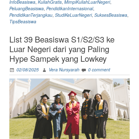
InfoBeasiswa
,
KuliahGratis
,
MimpiKuliahLuarNegeri
,
Diminati
PeluangBeasiswa
,
PendidikanInternasional
,
Orang
PendidikanTerjangkau
,
StudiKeLuarNegeri
,
SuksesBeasiswa
,
Indonesia”
TipsBeasiswa
List 39 Beasiswa S1/S2/S3 ke
Luar Negeri dari yang Paling
Hype Sampek yang Lowkey
02/08/2025
Vera Nursyarah
0 comment