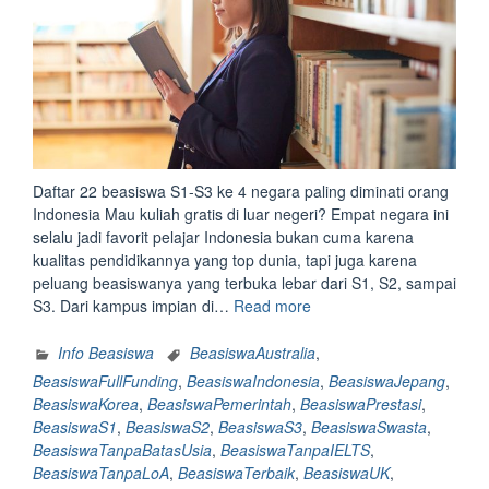
Daftar 22 beasiswa S1-S3 ke 4 negara paling diminati orang
Indonesia Mau kuliah gratis di luar negeri? Empat negara ini
selalu jadi favorit pelajar Indonesia bukan cuma karena
kualitas pendidikannya yang top dunia, tapi juga karena
peluang beasiswanya yang terbuka lebar dari S1, S2, sampai
“Daftar
S3. Dari kampus impian di…
Read more
22
Beasiswa
Info Beasiswa
BeasiswaAustralia
,
S1-
BeasiswaFullFunding
,
BeasiswaIndonesia
,
BeasiswaJepang
,
S3
BeasiswaKorea
,
BeasiswaPemerintah
,
BeasiswaPrestasi
,
ke
BeasiswaS1
,
BeasiswaS2
,
BeasiswaS3
,
BeasiswaSwasta
,
4
BeasiswaTanpaBatasUsia
,
BeasiswaTanpaIELTS
,
Negara
BeasiswaTanpaLoA
,
BeasiswaTerbaik
,
BeasiswaUK
,
Paling