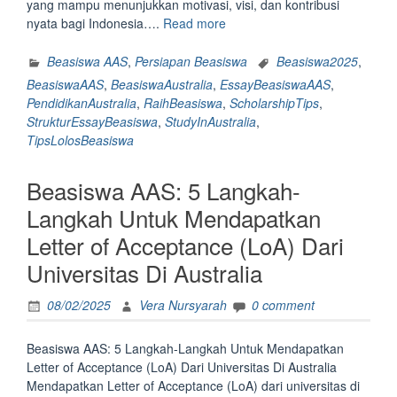
yang mampu menunjukkan motivasi, visi, dan kontribusi
“Beasiswa
nyata bagi Indonesia….
Read more
AAS:
4
Beasiswa AAS
,
Persiapan Beasiswa
Beasiswa2025
,
Struktur
BeasiswaAAS
,
BeasiswaAustralia
,
EssayBeasiswaAAS
,
dan
PendidikanAustralia
,
RaihBeasiswa
,
ScholarshipTips
,
7
StrukturEssayBeasiswa
,
StudyInAustralia
,
Tips
TipsLolosBeasiswa
Essay
Beasiswa
Beasiswa AAS: 5 Langkah-
AAS
yang
Langkah Untuk Mendapatkan
Ningkatin
Letter of Acceptance (LoA) Dari
Peluang
Lolos “
Universitas Di Australia
08/02/2025
Vera Nursyarah
0 comment
Beasiswa AAS: 5 Langkah-Langkah Untuk Mendapatkan
Letter of Acceptance (LoA) Dari Universitas Di Australia
Mendapatkan Letter of Acceptance (LoA) dari universitas di