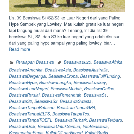
List 39 Beasiswa S1/S2/S3 ke Luar Negeri dari yang Paling
Hype Sampek yang Lowkey Mau kuliah gratis ke luar negeri
tapi bingung mulai dari mana? Tenang, ini dia list 39
beasiswa S1, S2, dan S3 ke luar negeri yang udah disusun
dari yang paling hype sampai yang paling lowkey, biar…
“List
Read more
39
Beasiswa
Persiapan Beasiswa
Beasiswa2025
,
BeasiswaAfrika
,
S1/S2/S3
BeasiswaAmerika
,
BeasiswaAsia
,
BeasiswaAustralia
,
ke
BeasiswaBergengsi
,
BeasiswaEropa
,
BeasiswaFullFunding
,
Luar
BeasiswaHype
,
BeasiswaLangka
,
BeasiswaLowkey
,
Negeri
BeasiswaLuarNegeri
,
BeasiswaMudah
,
BeasiswaOnline
,
dari
BeasiswaParsial
,
BeasiswaPemerintah
,
BeasiswaS1
,
yang
BeasiswaS2
,
BeasiswaS3
,
BeasiswaSwasta
,
Paling
BeasiswaTanpaBatasan
,
BeasiswaTanpaGPA
,
Hype
BeasiswaTanpaIELTS
,
BeasiswaTanpaTes
,
Sampek
BeasiswaTanpaTOEFL
,
BeasiswaTerbaik
,
BeasiswaTerbaru
,
yang
BeasiswaUnik
,
BeasiswaUntukSemua
,
InfoBeasiswa
,
Lowkey “
KesempatanEmas
,
KuliahDiLuarNegeri
,
KuliahGratis
,